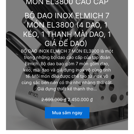
MÓN EL3800 CAO CẤP
BỘ DAO INOX ELMICH 7
MÓN EL3800
(4 DAO, 1
KÉO, 1 THANH MÀI DAO, 1
GIÁ ĐỂ DAO)
BỘ DAO INOX ELMICH 7 MÓN EL3800 là một
trong những bộ dao cao cấp của tập đoàn
Elmich. Bộ dao bao gồm 7 món gồm dao,
kéo, mài dao và giá đựng inox vô cùng tinh
tế. Mỗi món đều được chế tạo từ inox vô
cùng sắc bén nên có thể nhẹ nhàng thái cắt.
Giá đựng thiết kế thanh tho…
G
G
2.699.000
₫
2.450.000
₫
i
i
á
á
Mua sắm ngay
g
h
ố
i
c
ệ
l
n