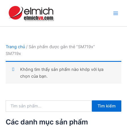
Nhảy
tới
nội
dung
Trang chủ
/ Sản phẩm được gắn thẻ “SM719x”
SM719x
Không tìm thấy sản phẩm nào khớp với lựa
chọn của bạn.
T
Tìm kiếm
ì
m
k
Các danh mục sản phẩm
i