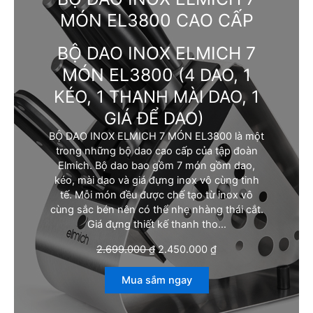
MÓN EL3800 CAO CẤP
BỘ DAO INOX ELMICH 7
MÓN EL3800
(4 DAO, 1
KÉO, 1 THANH MÀI DAO, 1
GIÁ ĐỂ DAO)
BỘ DAO INOX ELMICH 7 MÓN EL3800 là một
trong những bộ dao cao cấp của tập đoàn
Elmich. Bộ dao bao gồm 7 món gồm dao,
kéo, mài dao và giá đựng inox vô cùng tinh
tế. Mỗi món đều được chế tạo từ inox vô
cùng sắc bén nên có thể nhẹ nhàng thái cắt.
Giá đựng thiết kế thanh tho…
G
G
2.699.000
₫
2.450.000
₫
i
i
á
á
Mua sắm ngay
g
h
ố
i
c
ệ