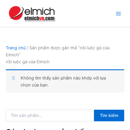
Nhảy
tới
nội
dung
Trang chủ
/ Sản phẩm được gắn thẻ “nồi luộc gà của
Elmich”
nồi luộc gà của Elmich
Không tìm thấy sản phẩm nào khớp với lựa
chọn của bạn.
T
Tìm kiếm
ì
m
k