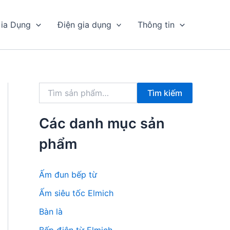
ia Dụng
Điện gia dụng
Thông tin
T
Tìm kiếm
ì
m
k
Các danh mục sản
i
ế
phẩm
m
:
Ấm đun bếp từ
Ấm siêu tốc Elmich
Bàn là