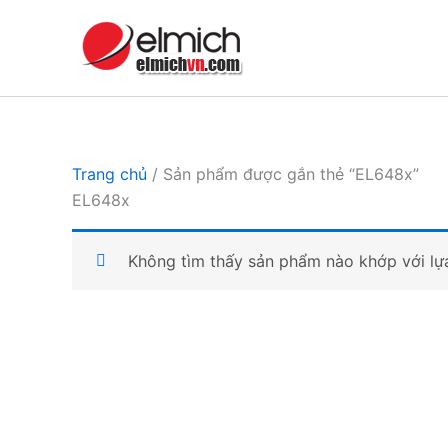
Nhảy
tới
nội
dung
Trang chủ
/ Sản phẩm được gắn thẻ “EL648x”
EL648x
Không tìm thấy sản phẩm nào khớp với lự