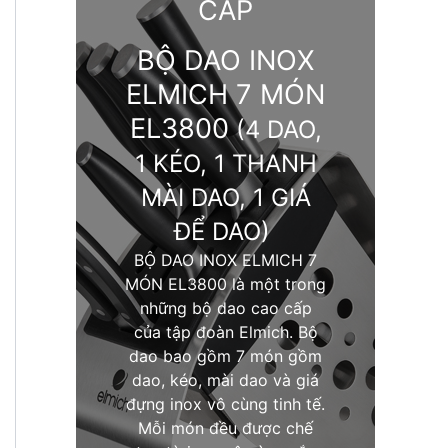
CẤP
BỘ DAO INOX
ELMICH 7 MÓN
EL3800
(4 DAO,
1 KÉO, 1 THANH
MÀI DAO, 1 GIÁ
ĐỂ DAO)
BỘ DAO INOX ELMICH 7
MÓN EL3800 là một trong
những bộ dao cao cấp
của tập đoàn Elmich. Bộ
dao bao gồm 7 món gồm
dao, kéo, mài dao và giá
đựng inox vô cùng tinh tế.
Mỗi món đều được chế