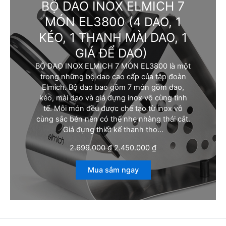
BỘ DAO INOX ELMICH 7
MÓN EL3800
(4 DAO, 1
KÉO, 1 THANH MÀI DAO, 1
GIÁ ĐỂ DAO)
BỘ DAO INOX ELMICH 7 MÓN EL3800 là một
trong những bộ dao cao cấp của tập đoàn
Elmich. Bộ dao bao gồm 7 món gồm dao,
kéo, mài dao và giá đựng inox vô cùng tinh
tế. Mỗi món đều được chế tạo từ inox vô
cùng sắc bén nên có thể nhẹ nhàng thái cắt.
Giá đựng thiết kế thanh tho…
G
G
2.699.000
₫
2.450.000
₫
i
i
á
á
Mua sắm ngay
g
h
ố
i
c
ệ
l
n
à
t
:
ạ