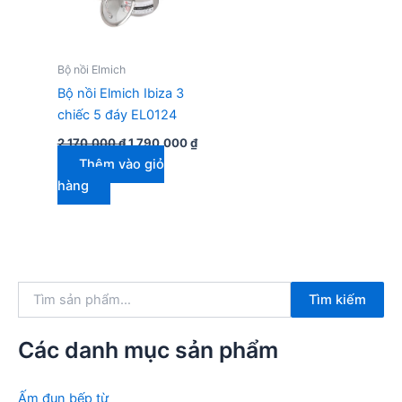
Bộ nồi Elmich
Bộ nồi Elmich Ibiza 3
chiếc 5 đáy EL0124
Giá
Giá
2.170.000
₫
1.790.000
₫
gốc
hiện
Thêm vào giỏ
là:
tại
2.170.000 ₫.
là:
hàng
1.790.000 ₫.
T
Tìm kiếm
ì
m
k
Các danh mục sản phẩm
i
ế
m
Ấm đun bếp từ