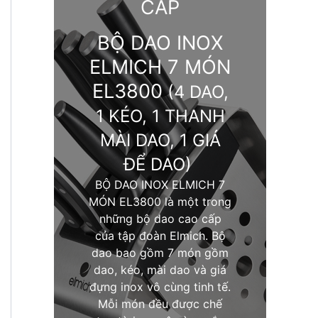
CẤP
BỘ DAO INOX
ELMICH 7 MÓN
EL3800
(4 DAO,
1 KÉO, 1 THANH
MÀI DAO, 1 GIÁ
ĐỂ DAO)
BỘ DAO INOX ELMICH 7
MÓN EL3800 là một trong
những bộ dao cao cấp
của tập đoàn Elmich. Bộ
dao bao gồm 7 món gồm
dao, kéo, mài dao và giá
đựng inox vô cùng tinh tế.
Mỗi món đều được chế