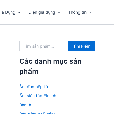
ia Dụng
Điện gia dụng
Thông tin
T
Tìm kiếm
ì
m
k
Các danh mục sản
i
ế
phẩm
m
:
Ấm đun bếp từ
Ấm siêu tốc Elmich
Bàn là