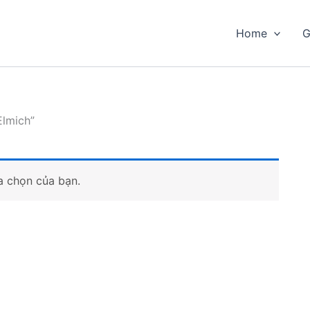
Home
G
lmich”
a chọn của bạn.