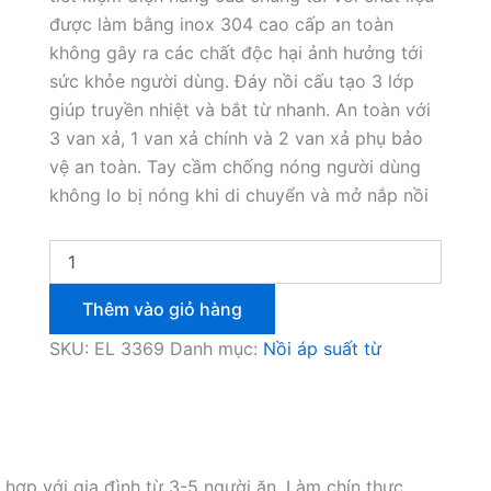
được làm bằng inox 304 cao cấp an toàn
không gây ra các chất độc hại ảnh hưởng tới
sức khỏe người dùng. Đáy nồi cấu tạo 3 lớp
giúp truyền nhiệt và bắt từ nhanh. An toàn với
3 van xả, 1 van xả chính và 2 van xả phụ bảo
vệ an toàn. Tay cầm chống nóng người dùng
không lo bị nóng khi di chuyển và mở nắp nồi
Nồi
áp
suất
Thêm vào giỏ hàng
inox
304
SKU:
EL 3369
Danh mục:
Nồi áp suất từ
Elmich
EL
3369/3371
số
lượng
hợp với gia đình từ 3-5 người ăn. Làm chín thực