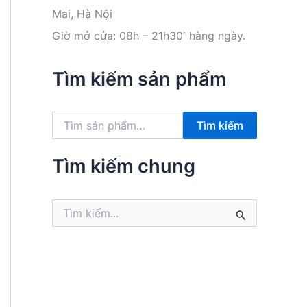
Mai, Hà Nội
Giờ mở cửa: 08h – 21h30′ hàng ngày.
Tìm kiếm sản phẩm
T
Tìm kiếm
ì
m
k
Tìm kiếm chung
i
ế
m
T
:
ì
m
k
i
ế
m
: