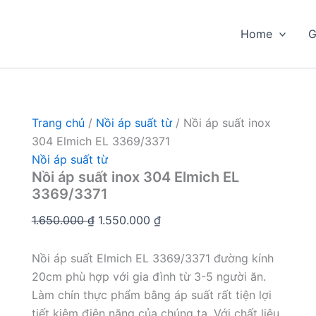
Home
G
Trang chủ
/
Nồi áp suất từ
/ Nồi áp suất inox
304 Elmich EL 3369/3371
Nồi áp suất từ
Nồi áp suất inox 304 Elmich EL
3369/3371
Giá
Giá
1.650.000
₫
1.550.000
₫
gốc
hiện
là:
tại
Nồi áp suất Elmich EL 3369/3371 đường kính
1.650.000 ₫.
là:
20cm phù hợp với gia đình từ 3-5 người ăn.
1.550.000 ₫.
Làm chín thực phẩm bằng áp suất rất tiện lợi
tiết kiệm điện năng của chúng ta. Với chất liệu