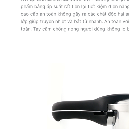
phẩm bằng áp suất rất tiện lợi tiết kiệm điện năn
cao cấp an toàn không gây ra các chất độc hại ả
lớp giúp truyền nhiệt và bắt từ nhanh. An toàn vớ
toàn. Tay cầm chống nóng người dùng không lo b