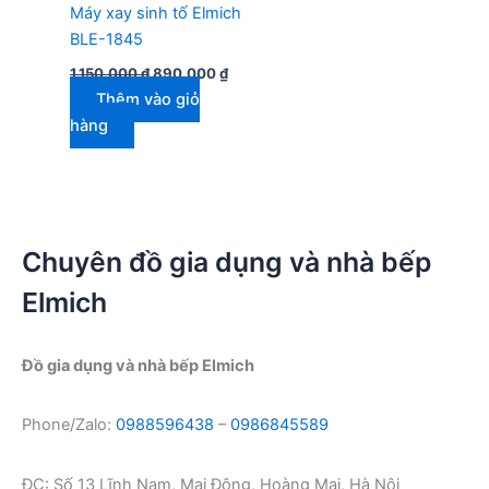
Máy xay sinh tố Elmich
BLE-1845
Giá
Giá
1.150.000
₫
890.000
₫
gốc
hiện
Thêm vào giỏ
là:
tại
1.150.000 ₫.
là:
hàng
890.000 ₫.
Chuyên đồ gia dụng và nhà bếp
Elmich
Đồ gia dụng và nhà bếp Elmich
Phone/Zalo:
0988596438
–
0986845589
ĐC: Số 13 Lĩnh Nam, Mai Động, Hoàng Mai, Hà Nội