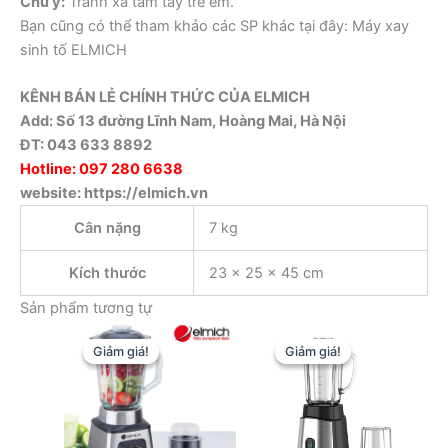
Chú ý:
Tránh xa tầm tay trẻ em.
Bạn cũng có thể tham khảo các SP khác tại đây: Máy xay
sinh tố ELMICH
KÊNH BÁN LẺ CHÍNH THỨC CỦA ELMICH
Add: Số 13 đường Lĩnh Nam, Hoàng Mai, Hà Nội
ĐT: 043 633 8892
Hotline: 097 280 6638
website: https://elmich.vn
Cân nặng
7 kg
Kích thước
23 × 25 × 45 cm
Sản phẩm tương tự
Giảm giá!
Giảm giá!
Giảm giá!
Giảm giá!