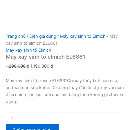
Trang chủ
/
Điện gia dụng
/
Máy xay sinh tố Elmich
/ Máy
xay sinh tố elmich EL6861
Máy xay sinh tố Elmich
Máy xay sinh tố elmich EL6861
Giá
Giá
1.290.000
₫
1.190.000
₫
gốc
hiện
là:
tại
Máy xay sinh tố elmich EL6861Cối xay thủy tinh cao cấp,
1.290.000 ₫.
là:
an toàn cho sức khỏe. Dễ dàng thay đổi tốc độ xay với núm
1.190.000 ₫.
điều chỉnh tiện lợi. Lưỡi dao làm bằng thép không gỉ chuyên
dụng.
Máy
xay
sinh
Thêm vào giỏ hàng