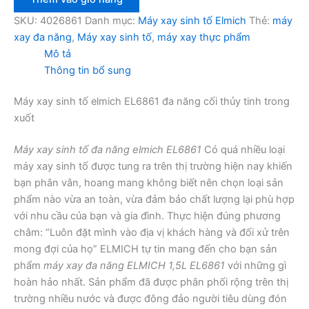
tố
elmich
SKU:
4026861
Danh mục:
Máy xay sinh tố Elmich
Thẻ:
máy
EL6861
xay đa năng
,
Máy xay sinh tố
,
máy xay thực phẩm
số
Mô tả
lượng
Thông tin bổ sung
Máy xay sinh tố elmich EL6861 đa năng cối thủy tinh trong
xuốt
Máy xay sinh tố đa năng elmich EL6861
Có quá nhiều loại
máy xay sinh tố được tung ra trên thị trường hiện nay khiến
bạn phân vân, hoang mang không biết nên chọn loại sản
phẩm nào vừa an toàn, vừa đảm bảo chất lượng lại phù hợp
với nhu cầu của bạn và gia đình. Thực hiện đúng phương
châm: “Luôn đặt mình vào địa vị khách hàng và đối xử trên
mong đợi của họ” ELMICH tự tin mang đến cho bạn sản
phẩm
máy xay đa năng ELMICH 1,5L EL6861
với những gì
hoàn hảo nhất. Sản phẩm đã được phân phối rộng trên thị
trường nhiều nước và được đông đảo người tiêu dùng đón