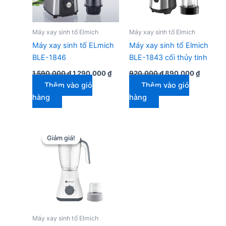
Máy xay sinh tố Elmich
Máy xay sinh tố Elmich
Máy xay sinh tố ELmich
Máy xay sinh tố Elmich
BLE-1846
BLE-1843 cối thủy tinh
Giá
Giá
Giá
Giá
1.590.000
₫
1.290.000
₫
920.000
₫
890.000
₫
gốc
hiện
gốc
hiện
Thêm vào giỏ
Thêm vào giỏ
là:
tại
là:
tại
1.590.000 ₫.
là:
920.000 ₫.
là:
hàng
hàng
1.290.000 ₫.
890.000
Giảm giá!
Giảm giá!
Máy xay sinh tố Elmich