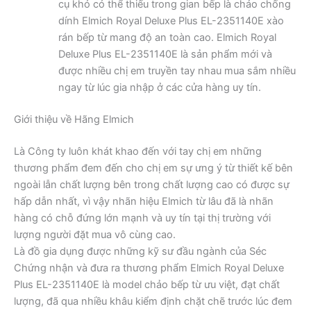
cụ khó có thể thiếu trong gian bếp là chảo chống
dính Elmich Royal Deluxe Plus EL-2351140E xào
rán bếp từ mang độ an toàn cao. Elmich Royal
Deluxe Plus EL-2351140E là sản phẩm mới và
được nhiều chị em truyền tay nhau mua sắm nhiều
ngay từ lúc gia nhập ở các cửa hàng uy tín.
Giới thiệu về Hãng Elmich
Là Công ty luôn khát khao đến với tay chị em những
thương phẩm đem đến cho chị em sự ưng ý từ thiết kế bên
ngoài lẫn chất lượng bên trong chất lượng cao có được sự
hấp dẫn nhất, vì vậy nhãn hiệu Elmich từ lâu đã là nhãn
hàng có chỗ đứng lớn mạnh và uy tín tại thị trường với
lượng người đặt mua vô cùng cao.
Là đồ gia dụng được những kỹ sư đầu ngành của Séc
Chứng nhận và đưa ra thương phẩm Elmich Royal Deluxe
Plus EL-2351140E là model chảo bếp từ ưu việt, đạt chất
lượng, đã qua nhiều khâu kiểm định chặt chẽ trước lúc đem