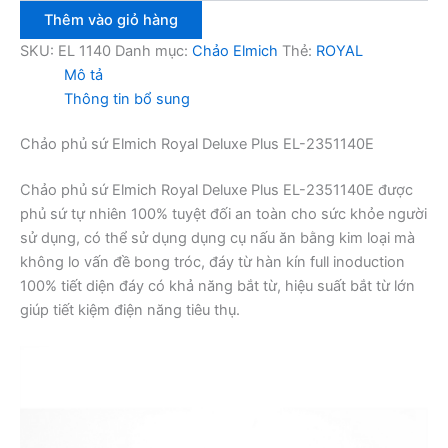
sứ
Thêm vào giỏ hàng
Elmich
Royal
SKU:
EL 1140
Danh mục:
Chảo Elmich
Thẻ:
ROYAL
Deluxe
Mô tả
Plus
Thông tin bổ sung
EL
1140
Chảo phủ sứ Elmich Royal Deluxe Plus EL-2351140E
26cm
số
lượng
Chảo phủ sứ Elmich Royal Deluxe Plus EL-2351140E được
phủ sứ tự nhiên 100% tuyệt đối an toàn cho sức khỏe người
sử dụng, có thể sử dụng dụng cụ nấu ăn bằng kim loại mà
không lo vấn đề bong tróc, đáy từ hàn kín full inoduction
100% tiết diện đáy có khả năng bắt từ, hiệu suất bắt từ lớn
giúp tiết kiệm điện năng tiêu thụ.