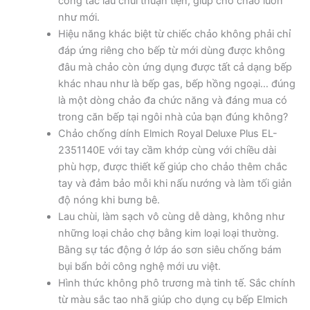
công tác lau chùi thuận tiện, giúp cho chảo luôn
như mới.
Hiệu năng khác biệt từ chiếc chảo không phải chỉ
đáp ứng riêng cho bếp từ mới dùng được không
đâu mà chảo còn ứng dụng được tất cả dạng bếp
khác nhau như là bếp gas, bếp hồng ngoại… đúng
là một dòng chảo đa chức năng và đáng mua có
trong căn bếp tại ngôi nhà của bạn đúng không?
Chảo chống dính Elmich Royal Deluxe Plus EL-
2351140E với tay cầm khớp cùng với chiều dài
phù hợp, được thiết kế giúp cho chảo thêm chắc
tay và đảm bảo mỗi khi nấu nướng và làm tối giản
độ nóng khi bưng bê.
Lau chùi, làm sạch vô cùng dễ dàng, không như
những loại chảo chợ bằng kim loại loại thường.
Bằng sự tác động ở lớp áo sơn siêu chống bám
bụi bẩn bởi công nghệ mới ưu việt.
Hình thức không phô trương mà tinh tế. Sắc chính
từ màu sắc tao nhã giúp cho dụng cụ bếp Elmich