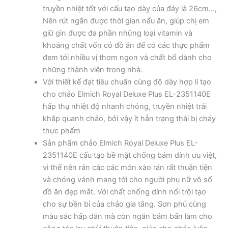
truyền nhiệt tốt với cấu tạo dày của đáy là 26cm…,
Nên rút ngắn được thời gian nấu ăn, giúp chị em
giữ gìn được đa phần những loại vitamin và
khoáng chất vốn có đồ ăn để có các thực phẩm
đem tới nhiều vị thơm ngon và chất bổ dành cho
những thành viên trong nhà.
Với thiết kế đạt tiêu chuẩn cùng độ dày hợp lí tạo
cho chảo Elmich Royal Deluxe Plus EL-2351140E
hấp thụ nhiệt độ nhanh chóng, truyền nhiệt trải
khắp quanh chảo, bởi vậy ít hẳn trạng thái bị cháy
thực phẩm
Sản phẩm chảo Elmich Royal Deluxe Plus EL-
2351140E cấu tạo bề mặt chống bám dính ưu việt,
vì thế nên rán các các món xào rán rất thuận tiện
và chóng vánh mang tới cho người phụ nữ vô số
đồ ăn đẹp mắt. Với chất chống dính nổi trội tạo
cho sự bền bỉ của chảo gia tăng. Sơn phủ cùng
màu sắc hấp dẫn mà còn ngăn bám bẩn làm cho