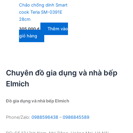
Chảo chống dính Smart
cook Teria SM-0391E
28cm
Thêm vào
305.000
₫
giỏ hàng
Chuyên đồ gia dụng và nhà bếp
Elmich
Đồ gia dụng và nhà bếp Elmich
Phone/Zalo:
0988596438
–
0986845589