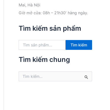
Mai, Hà Nội
Giờ mở cửa: 08h – 21h30′ hàng ngày.
Tìm kiếm sản phẩm
T
Tìm kiếm
ì
m
k
Tìm kiếm chung
i
ế
m
T
:
ì
m
k
i
ế
m
: