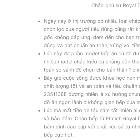
Chảo phủ sứ Royal 
Ngày nay ở thị trường có nhiều loại chả
chọn lọc của người tiêu dùng cũng rất kh
gốc không đáp ứng, đem đến cho bạn tr
đúng và đạt chuẩn an toàn, xứng với tiề
Lúc này đa phần model bếp ăn cũ đã đượ
nhiều model chảo kiểu cũ chẳng còn thu
toán so sánh để chọn cho bản thân 1 chi
Bây giờ cuộc sống được khoa học hơn m
chất lượng tốt và an toàn và tiêu chuẩn
2351138E đương nhiên là xu hướng chung 
đồ ăn ngon lành ở không gian bếp của m
Lúc mà mất tiền để tậu sắm tất nhiên a
và bảo đảm. Chảo bếp từ Elmich Royal 
bám dính cao cấp với chất liệu sứ tự nhi
bếp cực hot.