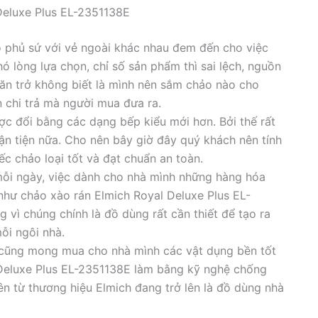
Deluxe Plus EL-2351138E
o phủ sứ với vẻ ngoài khác nhau đem đến cho việc
ó lòng lựa chọn, chỉ số sản phẩm thì sai lệch, nguồn
ăn trở không biết là mình nên sắm chảo nào cho
n chi trả mà người mua đưa ra.
c đổi bằng các dạng bếp kiểu mới hơn. Bởi thế rất
ận tiện nữa. Cho nên bây giờ đây quý khách nên tính
ếc chảo loại tốt và đạt chuẩn an toàn.
ỗi ngày, việc dành cho nhà mình những hàng hóa
 như chảo xào rán Elmich Royal Deluxe Plus EL-
vì chúng chính là đồ dùng rất cần thiết để tạo ra
ỗi ngôi nhà.
i cũng mong mua cho nhà mình các vật dụng bền tốt
Deluxe Plus EL-2351138E làm bằng kỹ nghệ chống
ên từ thương hiệu Elmich đang trở lên là đồ dùng nhà