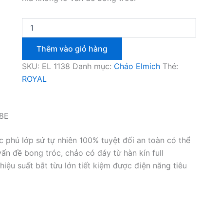
Chảo
phủ
sứ
Thêm vào giỏ hàng
Elmich
Royal
SKU:
EL 1138
Danh mục:
Chảo Elmich
Thẻ:
Deluxe
ROYAL
Plus
EL
1138
20cm
38E
số
lượng
phủ lớp sứ tự nhiên 100% tuyệt đối an toàn có thể
n đề bong tróc, chảo có đáy từ hàn kín full
hiệu suất bắt từu lớn tiết kiệm được điện năng tiêu