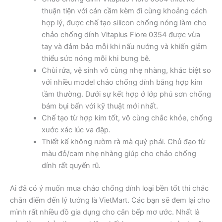
thuận tiện với cán cầm kèm đi cùng khoảng cách
hợp lý, được chế tạo silicon chống nóng làm cho
chảo chống dính Vitaplus Fiore 0354 được vừa
tay và đảm bảo mỗi khi nấu nướng và khiến giảm
thiểu sức nóng mỗi khi bưng bê.
Chùi rửa, vệ sinh vô cùng nhẹ nhàng, khác biệt so
với nhiều model chảo chống dính bằng hợp kim
tầm thường. Dưới sự kết hợp ở lớp phủ sơn chống
bám bụi bẩn với kỹ thuật mới nhất.
Chế tạo từ hợp kim tốt, vô cùng chắc khỏe, chống
xước xác lúc va đập.
Thiết kế không rườm rà mà quý phái. Chủ đạo từ
màu đỏ/cam nhẹ nhàng giúp cho chảo chống
dính rất quyến rũ.
Ai đã có ý muốn mua chảo chống dính loại bền tốt thì chắc
chắn điểm đến lý tưởng là VietMart. Các bạn sẽ đem lại cho
mình rất nhiều đồ gia dụng cho căn bếp mơ ước. Nhất là