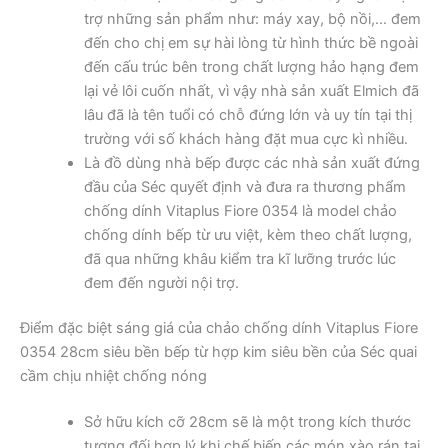
trợ những sản phẩm như: máy xay, bộ nồi,… đem
đến cho chị em sự hài lòng từ hình thức bề ngoài
đến cấu trúc bên trong chất lượng hảo hạng đem
lại vẻ lôi cuốn nhất, vì vậy nhà sản xuất Elmich đã
lâu đã là tên tuổi có chỗ đứng lớn và uy tín tại thị
trường với số khách hàng đặt mua cực kì nhiều.
Là đồ dùng nhà bếp được các nhà sản xuất đứng
đầu của Séc quyết định và đưa ra thương phẩm
chống dính Vitaplus Fiore 0354 là model chảo
chống dính bếp từ ưu việt, kèm theo chất lượng,
đã qua những khâu kiểm tra kĩ lưỡng trước lúc
đem đến người nội trợ.
Điểm đặc biệt sáng giá của chảo chống dính Vitaplus Fiore
0354 28cm siêu bền bếp từ hợp kim siêu bền của Séc quai
cầm chịu nhiệt chống nóng
Sở hữu kích cỡ 28cm sẽ là một trong kích thước
tương đối hợp lý khi chế biến các món xào rán tại