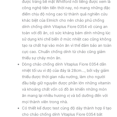
được tráng bề mặt Whitford nổi tiếng được xem là
công nghệ tiên tiến thời nay, nó mang những đặc
điểm chịu độ nóng cao từ thành quả nghiên cứu
khác biệt của Elmich cho nên chảo phủ chống
dính chống dính Vitaplus Fiore 0354 vô cùng an
toàn với đồ ăn, có sức kháng bám dính những lúc
sử dụng khi chế biến ở mức nhiệt cao cũng không
tạo ra chất hại vào món ăn vì thế đảm bảo an toàn
cực cao. Chuẩn chống dính từ chảo cũng giảm
thiểu sự cháy món ăn.
Dòng chảo chống dính Vitaplus Fiore 0354 dẫn
nhiệt tối ưu vì độ của đáy là 28cm…, bởi vậy giảm
thiểu được thời gian nấu nướng, làm cho người
đầu bếp giữ nguyên được phần lớn những vitamin
và khoáng chất vốn có đồ ăn khiến những món
ăn mang lại nhiều hương vị và bổ dưỡng đến với
mọi thành viên trong nhà.
Có thiết kế được test cùng độ dày thành hợp lí tạo
cho chảo chống dính Vitaplus Fiore 0354 bắt