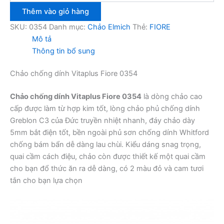
dính
Thêm vào giỏ hàng
Vitaplus
Fiore
SKU:
0354
Danh mục:
Chảo Elmich
Thẻ:
FIORE
0354
Mô tả
28cm
Thông tin bổ sung
số
lượng
Chảo chống dính Vitaplus Fiore 0354
Chảo chống dính Vitaplus Fiore 0354
là dòng chảo cao
cấp được làm từ hợp kim tốt, lòng chảo phủ chống dính
Greblon C3 của Đức truyền nhiệt nhanh, đáy chảo dày
5mm bắt điện tốt, bền ngoài phủ sơn chống dính Whitford
chống bám bẩn dễ dàng lau chùi. Kiểu dáng snag trọng,
quai cầm cách điệu, chảo còn được thiết kế một quai cầm
cho bạn đổ thức ăn ra dễ dàng, có 2 màu đỏ và cam tươi
tắn cho bạn lựa chọn