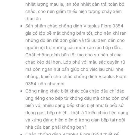
nhiệt lượng mau lẹ, lan tỏa nhiệt dàn trải toàn bộ
chảo, cho nên giảm thiểu hiện tượng cháy xém
thức ăn
Sản phẩm chảo chống dính Vitaplus Fiore 0354
gia cố lớp bề mặt chống bám tốt, cho nên khi rán
những đồ ăn rất đơn giản và tối ưu đem đến cho
người nội trợ những các món xào rán hấp dẫn.
Chất chống dính bền tốt tạo cho sự bền bỉ của
chảo kéo dài hơn. Lớp phủ với màu sắc quyến rũ
mà còn ngăn hút bẩn giúp cho việc lau chùi nhẹ
nhàng, khiến cho chảo chống dính Vitaplus Fiore
0354 luôn như mới.
Công năng khác biệt khác của chảo đâu chỉ đáp
ứng riêng cho bếp từ không đâu mà chảo còn chế
biến với nhiều dạng bếp khác biệt như là bếp sử
dụng gas, bếp nhiệt… thật là 1 kiểu chảo tiện dụng
và xứng đáng hiện diện ở trong gian bếp tại ngôi
nhà của bạn phải không bạn?
Chảo chống dính Vitaplus Fiore 0354 thiết kế