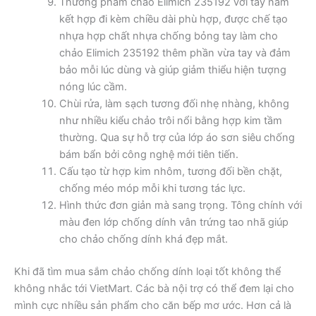
Thương phẩm chảo Elimich 235192 với tay nắm
kết hợp đi kèm chiều dài phù hợp, được chế tạo
nhựa hợp chất nhựa chống bỏng tay làm cho
chảo Elimich 235192 thêm phần vừa tay và đảm
bảo mỗi lúc dùng và giúp giảm thiểu hiện tượng
nóng lúc cầm.
Chùi rửa, làm sạch tương đối nhẹ nhàng, không
như nhiều kiểu chảo trôi nổi bằng hợp kim tầm
thường. Qua sự hỗ trợ của lớp áo sơn siêu chống
bám bẩn bởi công nghệ mới tiên tiến.
Cấu tạo từ hợp kim nhôm, tương đối bền chặt,
chống méo móp mỗi khi tương tác lực.
Hình thức đơn giản mà sang trọng. Tông chính với
màu đen lớp chống dính vân trứng tao nhã giúp
cho chảo chống dính khá đẹp mắt.
Khi đã tìm mua sắm chảo chống dính loại tốt không thể
không nhắc tới VietMart. Các bà nội trợ có thể đem lại cho
mình cực nhiều sản phẩm cho căn bếp mơ ước. Hơn cả là