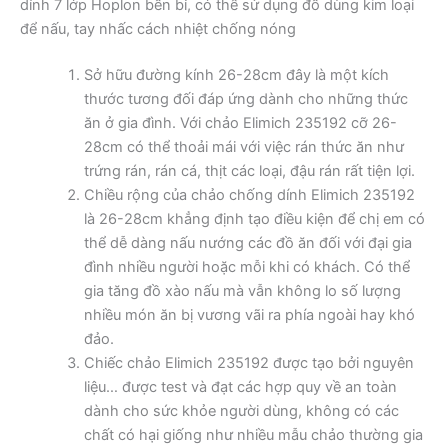
dính 7 lớp Hoplon bền bỉ, có thể sử dụng đồ dùng kim loại
để nấu, tay nhấc cách nhiệt chống nóng
Sở hữu đường kính 26-28cm đây là một kích
thước tương đối đáp ứng dành cho những thức
ăn ở gia đình. Với chảo Elimich 235192 cỡ 26-
28cm có thể thoải mái với việc rán thức ăn như
trứng rán, rán cá, thịt các loại, đậu rán rất tiện lợi.
Chiều rộng của chảo chống dính Elimich 235192
là 26-28cm khẳng định tạo điều kiện để chị em có
thể dễ dàng nấu nướng các đồ ăn đối với đại gia
đình nhiều người hoặc mỗi khi có khách. Có thể
gia tăng đồ xào nấu mà vẫn không lo số lượng
nhiều món ăn bị vương vãi ra phía ngoài hay khó
đảo.
Chiếc chảo Elimich 235192 được tạo bởi nguyên
liệu… được test và đạt các hợp quy về an toàn
dành cho sức khỏe người dùng, không có các
chất có hại giống như nhiều mẫu chảo thường gia