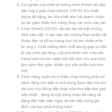
Có nghiên cứu thiết kế thông minh đi kèm độ dày
dặn hợp lí giúp chảo Elimich 235192 thu nhiệt
lượng dễ dàng, lan tỏa nhiệt dàn trải quanh chảo,
do đó giảm thiểu tình trạng cháy các món xào rán
Chảo Elimich 235192 cấu tạo lớp bề mặt chống
dính siêu việt, vì vậy việc rán những thực phẩm rất
thuận tiện và tối ưu mang cho chị em nhiều món
ăn ưng ý. Chất chống dính chất lượng giúp sự bền
bỉ của chảo gia tăng. Lớp phủ được sơn màu sắc
trang nhã mà còn ngăn bắt bẩn làm cho quá trình
làm sạch đơn giản, khiến cho sản phẩm tựa như
mới.
Chức năng tuyệt vời ở chiếc chảo không phải chỉ
dành riêng cho bếp từ mới dùng được đâu mà còn
rán cho mọi dòng bếp khác nữa như bếp đun gas,
bếp nhiệt… đúng là một dòng chảo đa năng và
đáng tiền hiện diện ngay tại căn bếp trong gia
đình của bạn phải không nào?