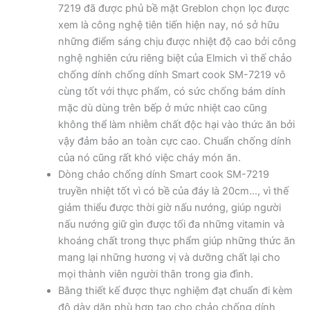
7219 đã được phủ bề mặt Greblon chọn lọc được
xem là công nghệ tiên tiến hiện nay, nó sở hữu
những điểm sáng chịu được nhiệt độ cao bởi công
nghệ nghiên cứu riêng biệt của Elmich vì thế chảo
chống dính chống dính Smart cook SM-7219 vô
cùng tốt với thực phẩm, có sức chống bám dính
mặc dù dùng trên bếp ở mức nhiệt cao cũng
không thể làm nhiễm chất độc hại vào thức ăn bởi
vậy đảm bảo an toàn cực cao. Chuẩn chống dính
của nó cũng rất khó việc cháy món ăn.
Dòng chảo chống dính Smart cook SM-7219
truyền nhiệt tốt vì có bề của đáy là 20cm…, vì thế
giảm thiểu được thời giờ nấu nướng, giúp người
nấu nướng giữ gìn được tối đa những vitamin và
khoáng chất trong thực phẩm giúp những thức ăn
mang lại những hương vị và dưỡng chất lại cho
mọi thành viên người thân trong gia đình.
Bằng thiết kế được thực nghiệm đạt chuẩn đi kèm
độ dày dặn phù hợp tạo cho chảo chống dính