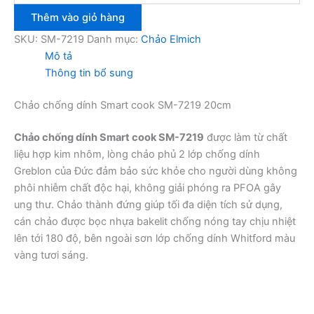
dính
Thêm vào giỏ hàng
Smart
cook
SKU:
SM-7219
Danh mục:
Chảo Elmich
SM-
Mô tả
7219
Thông tin bổ sung
20cm
số
Chảo chống dính Smart cook SM-7219 20cm
lượng
Chảo chống dính Smart cook SM-7219
được làm từ chất
liệu hợp kim nhôm, lòng chảo phủ 2 lớp chống dính
Greblon của Đức đảm bảo sức khỏe cho người dùng không
phôi nhiễm chất độc hại, không giải phóng ra PFOA gây
ung thư. Chảo thành đứng giúp tối đa diện tích sử dụng,
cán chảo được bọc nhựa bakelit chống nóng tay chịu nhiệt
lên tới 180 độ, bên ngoài sơn lớp chống dính Whitford màu
vàng tươi sáng.