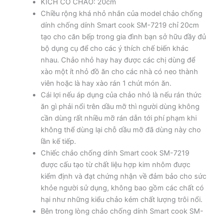
KÍCH CỠ CHẢO: 20cm
Chiều rộng khá nhỏ nhắn của model chảo chống
dính chống dính Smart cook SM-7219 chỉ 20cm
tạo cho căn bếp trong gia đình bạn sở hữu đầy đủ
bộ dụng cụ để cho các ý thích chế biến khác
nhau. Chảo nhỏ hay hay được các chị dùng để
xào một ít nhỏ đồ ăn cho các nhà có neo thành
viên hoặc là hay xào rán 1 chút món ăn.
Cái lợi nếu áp dụng của chảo nhỏ là nếu rán thức
ăn gì phải nổi trên dầu mỡ thì người dùng không
cần dùng rất nhiều mỡ rán dẫn tới phí phạm khi
không thể dùng lại chỗ dầu mỡ đã dùng này cho
lần kế tiếp.
Chiếc chảo chống dính Smart cook SM-7219
được cấu tạo từ chất liệu hợp kim nhôm được
kiểm định và đạt chứng nhận về đảm bảo cho sức
khỏe người sử dụng, không bao gồm các chất có
hại như những kiểu chảo kém chất lượng trôi nổi.
Bên trong lòng chảo chống dính Smart cook SM-