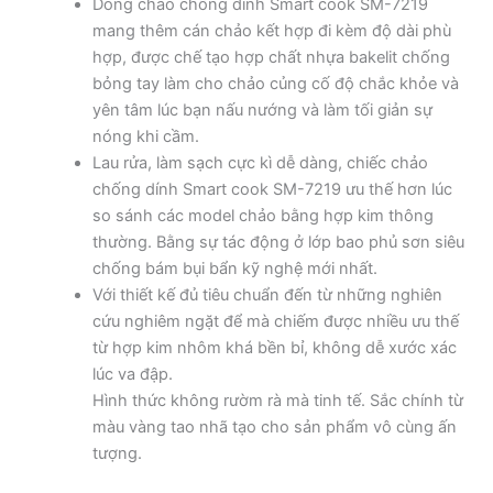
Dòng chảo chống dính Smart cook SM-7219
mang thêm cán chảo kết hợp đi kèm độ dài phù
hợp, được chế tạo hợp chất nhựa bakelit chống
bỏng tay làm cho chảo củng cố độ chắc khỏe và
yên tâm lúc bạn nấu nướng và làm tối giản sự
nóng khi cầm.
Lau rửa, làm sạch cực kì dễ dàng, chiếc chảo
chống dính Smart cook SM-7219 ưu thế hơn lúc
so sánh các model chảo bằng hợp kim thông
thường. Bằng sự tác động ở lớp bao phủ sơn siêu
chống bám bụi bẩn kỹ nghệ mới nhất.
Với thiết kế đủ tiêu chuẩn đến từ những nghiên
cứu nghiêm ngặt để mà chiếm được nhiều ưu thế
từ hợp kim nhôm khá bền bỉ, không dễ xước xác
lúc va đập.
Hình thức không rườm rà mà tinh tế. Sắc chính từ
màu vàng tao nhã tạo cho sản phẩm vô cùng ấn
tượng.