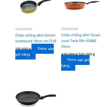
Chảo Elmich
Chảo Elmich
Chảo chống dính Smart
Chảo chống dính Elmich
cook Teria SM-0388E
smartcook 18cm sm7218
20cm
Thêm vào
215.000
₫
Giá
Giá
435.000
₫
340.000
₫
giỏ hàng
gốc
hiện
Thêm vào giỏ
là:
tại
435.000 ₫.
là:
hàng
340.000