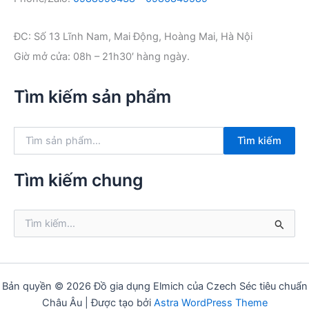
ĐC: Số 13 Lĩnh Nam, Mai Động, Hoàng Mai, Hà Nội
Giờ mở cửa: 08h – 21h30′ hàng ngày.
Tìm kiếm sản phẩm
T
Tìm kiếm
ì
m
k
Tìm kiếm chung
i
ế
m
T
:
ì
m
k
i
ế
Bản quyền © 2026 Đồ gia dụng Elmich của Czech Séc tiêu chuẩn
m
Châu Âu | Được tạo bởi
Astra WordPress Theme