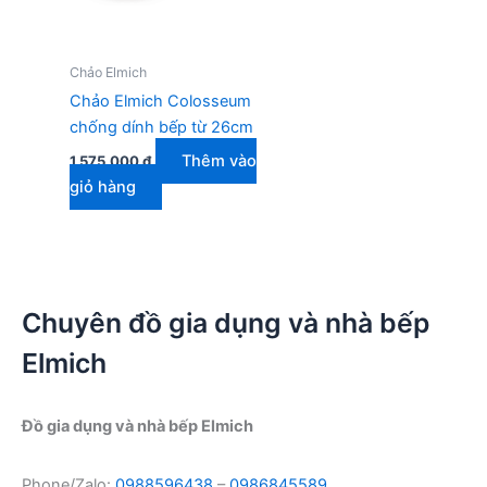
Chảo Elmich
Chảo Elmich Colosseum
chống dính bếp từ 26cm
Thêm vào
1.575.000
₫
giỏ hàng
Chuyên đồ gia dụng và nhà bếp
Elmich
Đồ gia dụng và nhà bếp Elmich
Phone/Zalo:
0988596438
–
0986845589