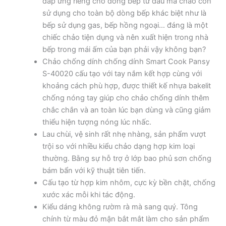
đáp ứng riêng cho dòng bếp từ đâu mà chảo còn
sử dụng cho toàn bộ dòng bếp khác biệt như là
bếp sử dụng gas, bếp hồng ngoại… đáng là một
chiếc chảo tiện dụng và nên xuất hiện trong nhà
bếp trong mái ấm của bạn phải vậy không bạn?
Chảo chống dính chống dính Smart Cook Pansy
S-40020 cấu tạo với tay nắm kết hợp cùng với
khoảng cách phù hợp, được thiết kế nhựa bakelit
chống nóng tay giúp cho chảo chống dính thêm
chắc chắn và an toàn lúc bạn dùng và cũng giảm
thiểu hiện tượng nóng lúc nhấc.
Lau chùi, vệ sinh rất nhẹ nhàng, sản phẩm vượt
trội so với nhiều kiểu chảo dạng hợp kim loại
thường. Bằng sự hỗ trợ ở lớp bao phủ sơn chống
bám bẩn với kỹ thuật tiên tiến.
Cấu tạo từ hợp kim nhôm, cực kỳ bền chặt, chống
xước xác mỗi khi tác động.
Kiểu dáng không rườm rà mà sang quý. Tông
chính từ màu đỏ mận bắt mắt làm cho sản phẩm