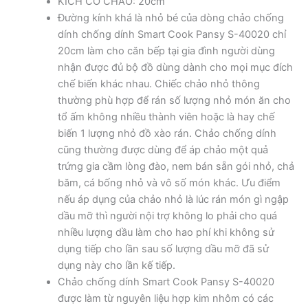
KÍCH CỠ CHẢO: 20cm
Đường kính khá là nhỏ bé của dòng chảo chống
dính chống dính Smart Cook Pansy S-40020 chỉ
20cm làm cho căn bếp tại gia đình người dùng
nhận được đủ bộ đồ dùng dành cho mọi mục đích
chế biến khác nhau. Chiếc chảo nhỏ thông
thường phù hợp để rán số lượng nhỏ món ăn cho
tổ ấm không nhiều thành viên hoặc là hay chế
biến 1 lượng nhỏ đồ xào rán. Chảo chống dính
cũng thường được dùng để áp chảo một quả
trứng gia cầm lòng đào, nem bán sẵn gói nhỏ, chả
băm, cá bống nhỏ và vô số món khác. Ưu điểm
nếu áp dụng của chảo nhỏ là lúc rán món gì ngập
dầu mỡ thì người nội trợ không lo phải cho quá
nhiều lượng dầu làm cho hao phí khi không sử
dụng tiếp cho lần sau số lượng dầu mỡ đã sử
dụng này cho lần kế tiếp.
Chảo chống dính Smart Cook Pansy S-40020
được làm từ nguyên liệu hợp kim nhôm có các