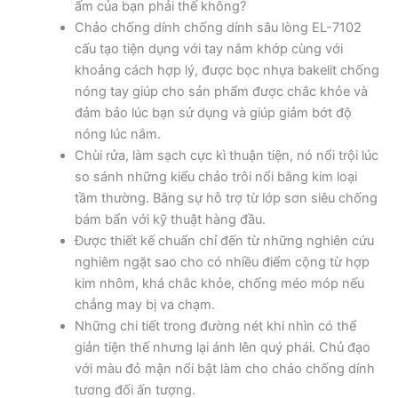
ấm của bạn phải thế không?
Chảo chống dính chống dính sâu lòng EL-7102
cấu tạo tiện dụng với tay nắm khớp cùng với
khoảng cách hợp lý, được bọc nhựa bakelit chống
nóng tay giúp cho sản phẩm được chắc khỏe và
đảm bảo lúc bạn sử dụng và giúp giảm bớt độ
nóng lúc nắm.
Chùi rửa, làm sạch cực kì thuận tiện, nó nổi trội lúc
so sánh những kiểu chảo trôi nổi bằng kim loại
tầm thường. Bằng sự hỗ trợ từ lớp sơn siêu chống
bám bẩn với kỹ thuật hàng đầu.
Được thiết kế chuẩn chỉ đến từ những nghiên cứu
nghiêm ngặt sao cho có nhiều điểm cộng từ hợp
kim nhôm, khá chắc khỏe, chống méo móp nếu
chẳng may bị va chạm.
Những chi tiết trong đường nét khi nhìn có thể
giản tiện thế nhưng lại ánh lên quý phái. Chủ đạo
với màu đỏ mận nổi bật làm cho chảo chống dính
tương đối ấn tượng.