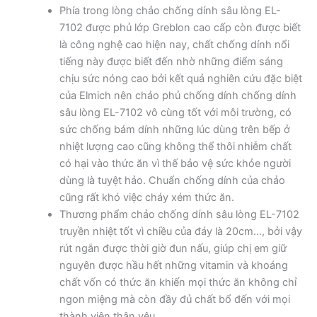
Phía trong lòng chảo chống dính sâu lòng EL-
7102 được phủ lớp Greblon cao cấp còn được biết
là công nghệ cao hiện nay, chất chống dính nổi
tiếng này được biết đến nhờ những điểm sáng
chịu sức nóng cao bởi kết quả nghiên cứu đặc biệt
của Elmich nên chảo phủ chống dính chống dính
sâu lòng EL-7102 vô cùng tốt với môi trường, có
sức chống bám dính những lúc dùng trên bếp ở
nhiệt lượng cao cũng không thể thôi nhiễm chất
có hại vào thức ăn vì thế bảo vệ sức khỏe người
dùng là tuyệt hảo. Chuẩn chống dính của chảo
cũng rất khó việc cháy xém thức ăn.
Thương phẩm chảo chống dính sâu lòng EL-7102
truyền nhiệt tốt vì chiều của đáy là 20cm…, bởi vậy
rút ngắn được thời giờ đun nấu, giúp chị em giữ
nguyên được hầu hết những vitamin và khoáng
chất vốn có thức ăn khiến mọi thức ăn không chỉ
ngon miệng mà còn đầy đủ chất bổ đến với mọi
thành viên thân yêu.