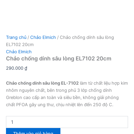
Trang chủ
/
Chảo Elmich
/ Chảo chống dính sâu lòng
EL7102 20cm
Chảo Elmich
Chảo chống dính sâu lòng EL7102 20cm
290.000
₫
Chảo chống dính sâu lòng EL-7102
làm từ chất liệu hợp kim
nhôm nguyên chất, bên trong phủ 3 lớp chống dính
Greblon cao cấp an toàn và siêu bền, không giải phóng
chất PFOA gây ung thư, chịu nhiệt lên đến 250 độ C.
Chảo
chống
dính
Thêm vào giỏ hàng