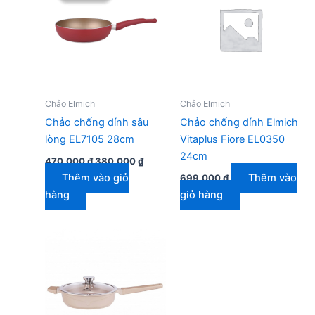
Chảo Elmich
Chảo Elmich
Chảo chống dính sâu
Chảo chống dính Elmich
lòng EL7105 28cm
Vitaplus Fiore EL0350
24cm
Giá
Giá
470.000
₫
380.000
₫
gốc
hiện
Thêm vào giỏ
Thêm vào
699.000
₫
là:
tại
470.000 ₫.
là:
hàng
giỏ hàng
380.000 ₫.