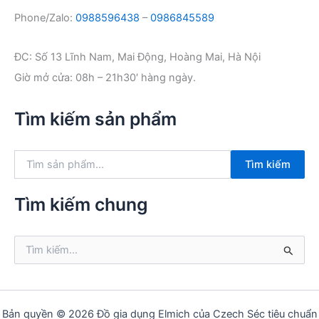
Phone/Zalo:
0988596438
–
0986845589
ĐC: Số 13 Lĩnh Nam, Mai Động, Hoàng Mai, Hà Nội
Giờ mở cửa: 08h – 21h30′ hàng ngày.
Tìm kiếm sản phẩm
T
Tìm kiếm
ì
m
k
Tìm kiếm chung
i
ế
m
T
:
ì
m
k
i
ế
Bản quyền © 2026 Đồ gia dụng Elmich của Czech Séc tiêu chuẩn