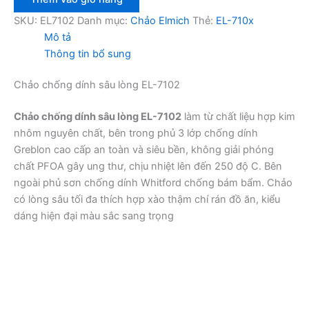
sâu
lòng
SKU:
EL7102
Danh mục:
Chảo Elmich
Thẻ:
EL-710x
EL7102
Mô tả
20cm
Thông tin bổ sung
số
lượng
Chảo chống dính sâu lòng EL-7102
Chảo chống dính sâu lòng EL-7102
làm từ chất liệu hợp kim
nhôm nguyên chất, bên trong phủ 3 lớp chống dính
Greblon cao cấp an toàn và siêu bền, không giải phóng
chất PFOA gây ung thư, chịu nhiệt lên đến 250 độ C. Bên
ngoài phủ sơn chống dính Whitford chống bám bẩm. Chảo
có lòng sâu tối đa thích hợp xào thậm chí rán đồ ăn, kiểu
dáng hiện đại màu sắc sang trọng