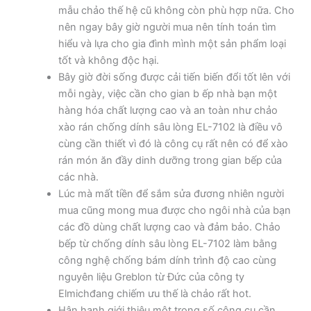
mẫu chảo thế hệ cũ không còn phù hợp nữa. Cho
nên ngay bây giờ người mua nên tính toán tìm
hiểu và lựa cho gia đình mình một sản phẩm loại
tốt và không độc hại.
Bây giờ đời sống được cải tiến biến đổi tốt lên với
mỗi ngày, việc cần cho gian b ếp nhà bạn một
hàng hóa chất lượng cao và an toàn như chảo
xào rán chống dính sâu lòng EL-7102 là điều vô
cùng cần thiết vì đó là công cụ rất nên có để xào
rán món ăn đầy dinh dưỡng trong gian bếp của
các nhà.
Lúc mà mất tiền để sắm sửa đương nhiên người
mua cũng mong mua được cho ngôi nhà của bạn
các đồ dùng chất lượng cao và đảm bảo. Chảo
bếp từ chống dính sâu lòng EL-7102 làm bằng
công nghệ chống bám dính trình độ cao cùng
nguyên liệu Greblon từ Đức của công ty
Elmichđang chiếm ưu thế là chảo rất hot.
Hân hạnh giới thiệu một trong số công cụ cần