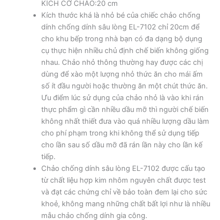
KÍCH CỠ CHẢO:20 cm
Kích thước khá là nhỏ bé của chiếc chảo chống
dính chống dính sâu lòng EL-7102 chỉ 20cm để
cho khu bếp trong nhà bạn có đa dạng bộ dụng
cụ thực hiện nhiều chủ định chế biến không giống
nhau. Chảo nhỏ thông thường hay được các chị
dùng để xào một lượng nhỏ thức ăn cho mái ấm
số ít đầu người hoặc thường ăn một chút thức ăn.
Ưu điểm lúc sử dụng của chảo nhỏ là vào khi rán
thực phẩm gì cần nhiều dầu mỡ thì người chế biến
không nhất thiết đưa vào quá nhiều lượng dầu làm
cho phí phạm trong khi không thể sử dụng tiếp
cho lần sau số dầu mỡ đã rán lần này cho lần kế
tiếp.
Chảo chống dính sâu lòng EL-7102 được cấu tạo
từ chất liệu hợp kim nhôm nguyên chất được test
và đạt các chứng chỉ về bảo toàn đem lại cho sức
khoẻ, không mang những chất bất lợi như là nhiều
mẫu chảo chống dính gia công.