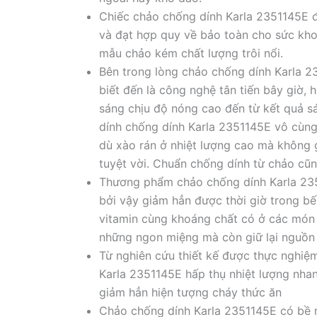
Chiếc chảo chống dính Karla 2351145E 
và đạt hợp quy về bảo toàn cho sức kho
mẫu chảo kém chất lượng trôi nổi.
Bên trong lòng chảo chống dính Karla 
biết đến là công nghệ tân tiến bây giờ,
sáng chịu độ nóng cao đến từ kết quả sá
dính chống dính Karla 2351145E vô cùng
dù xào rán ở nhiệt lượng cao mà không 
tuyệt vời. Chuẩn chống dính từ chảo cũ
Thương phẩm chảo chống dính Karla 2351
bởi vậy giảm hẳn được thời giờ trong b
vitamin cùng khoáng chất có ở các món
những ngon miệng mà còn giữ lại nguồn 
Từ nghiên cứu thiết kế được thực nghiệm
Karla 2351145E hấp thụ nhiệt lượng nhan
giảm hẳn hiện tượng cháy thức ăn
Chảo chống dính Karla 2351145E có bề m