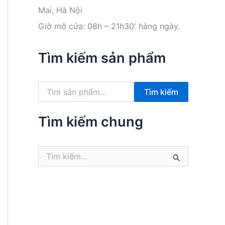
Mai, Hà Nội
Giờ mở cửa: 08h – 21h30′ hàng ngày.
Tìm kiếm sản phẩm
T
Tìm kiếm
ì
m
k
Tìm kiếm chung
i
ế
m
T
:
ì
m
k
i
ế
m
: