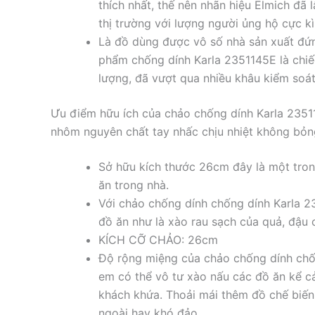
thích nhất, thế nên nhãn hiệu Elmich đã l
thị trường với lượng người ủng hộ cực k
Là đồ dùng được vô số nhà sản xuất đứ
phẩm chống dính Karla 2351145E là chiếc
lượng, đã vượt qua nhiều khâu kiểm soát 
Ưu điểm hữu ích của chảo chống dính Karla 235
nhôm nguyên chất tay nhấc chịu nhiệt không bỏn
Sở hữu kích thước 26cm đây là một tron
ăn trong nhà.
Với chảo chống dính chống dính Karla 2
đồ ăn như là xào rau sạch của quả, đậu cá
KÍCH CỠ CHẢO: 26cm
Độ rộng miệng của chảo chống dính chố
em có thể vô tư xào nấu các đồ ăn kể cả
khách khứa. Thoải mái thêm đồ chế biến 
ngoài hay khó đảo.