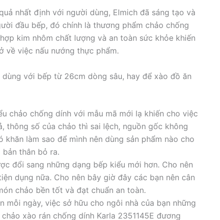
uả nhất định với người dùng, Elmich đã sáng tạo và
gười đầu bếp, đó chính là thương phẩm chảo chống
 hợp kim nhôm chất lượng và an toàn sức khỏe khiến
rở về việc nấu nướng thực phẩm.
E dùng với bếp từ 26cm dòng sâu, hay để xào đồ ăn
iểu chảo chống dính với mẫu mã mới lạ khiến cho việc
ả, thông số của chảo thì sai lệch, nguồn gốc không
hó khăn làm sao để mình nên dùng sản phẩm nào cho
 bản thân bỏ ra.
ược đổi sang những dạng bếp kiểu mới hơn. Cho nên
 tiện dụng nữa. Cho nên bây giờ đây các bạn nên cân
món chảo bền tốt và đạt chuẩn an toàn.
n mỗi ngày, việc sở hữu cho ngôi nhà của bạn những
ư chảo xào rán chống dính Karla 2351145E đương