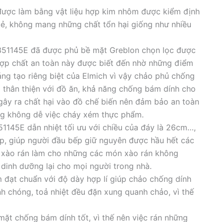
được làm bằng vật liệu hợp kim nhôm được kiểm định
ẻ, không mang những chất tổn hại giống như nhiều
2351145E đã được phủ bề mặt Greblon chọn lọc được
 hợp chất an toàn này được biết đến nhờ những điểm
ng tạo riêng biệt của Elmich vì vậy chảo phủ chống
 thân thiện với đồ ăn, khả năng chống bám dính cho
gây ra chất hại vào đồ chế biến nên đảm bảo an toàn
ng không dễ việc cháy xém thực phẩm.
145E dẫn nhiệt tối ưu với chiều của đáy là 26cm…,
ếp, giúp người đầu bếp giữ nguyên được hầu hết các
 xào rán làm cho những các món xào rán không
dinh dưỡng lại cho mọi người trong nhà.
 đạt chuẩn với độ dày hợp lí giúp chảo chống dính
h chóng, toả nhiệt đều đặn xung quanh chảo, vì thế
ặt chống bám dính tốt, vì thế nên việc rán những