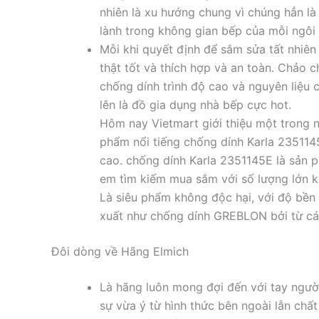
nhiên là xu hướng chung vì chúng hẳn l
lành trong không gian bếp của mỗi ngôi 
Mỗi khi quyết định để sắm sửa tất nhiê
thật tốt và thích hợp và an toàn. Chảo
chống dính trình độ cao và nguyên liệu 
lên là đồ gia dụng nhà bếp cực hot.
Hôm nay Vietmart giới thiệu một trong n
phẩm nổi tiếng chống dính Karla 235114
cao. chống dính Karla 2351145E là sản
em tìm kiếm mua sắm với số lượng lớn kể 
Là siêu phẩm không độc hại, với độ bền 
xuất như chống dính GREBLON bởi từ cá
Đôi dòng về Hãng Elmich
Là hãng luôn mong đợi đến với tay ngư
sự vừa ý từ hình thức bên ngoài lẫn chấ