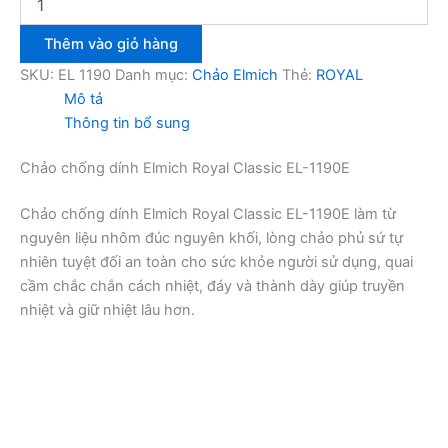
chống
dính
Thêm vào giỏ hàng
Elmich
Royal
SKU:
EL 1190
Danh mục:
Chảo Elmich
Thẻ:
ROYAL
Classic
Mô tả
EL-
Thông tin bổ sung
1190
số
Chảo chống dính Elmich Royal Classic EL-1190E
lượng
Chảo chống dính Elmich Royal Classic EL-1190E làm từ
nguyên liệu nhôm đúc nguyên khối, lòng chảo phủ sứ tự
nhiên tuyệt đối an toàn cho sức khỏe người sử dụng, quai
cầm chắc chắn cách nhiệt, đáy và thành dày giúp truyền
nhiệt và giữ nhiệt lâu hơn.