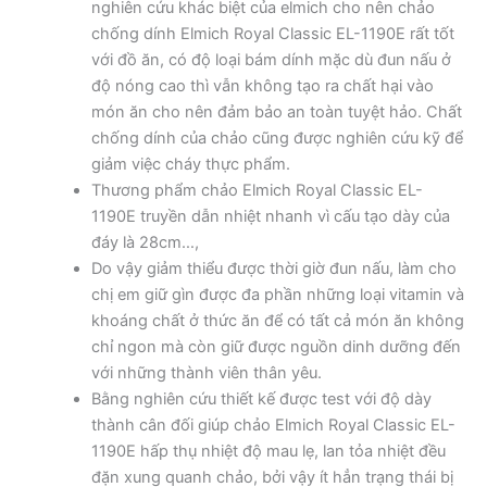
nghiên cứu khác biệt của elmich cho nên chảo
chống dính Elmich Royal Classic EL-1190E rất tốt
với đồ ăn, có độ loại bám dính mặc dù đun nấu ở
độ nóng cao thì vẫn không tạo ra chất hại vào
món ăn cho nên đảm bảo an toàn tuyệt hảo. Chất
chống dính của chảo cũng được nghiên cứu kỹ để
giảm việc cháy thực phẩm.
Thương phẩm chảo Elmich Royal Classic EL-
1190E truyền dẫn nhiệt nhanh vì cấu tạo dày của
đáy là 28cm…,
Do vậy giảm thiểu được thời giờ đun nấu, làm cho
chị em giữ gìn được đa phần những loại vitamin và
khoáng chất ở thức ăn để có tất cả món ăn không
chỉ ngon mà còn giữ được nguồn dinh dưỡng đến
với những thành viên thân yêu.
Bằng nghiên cứu thiết kế được test với độ dày
thành cân đối giúp chảo Elmich Royal Classic EL-
1190E hấp thụ nhiệt độ mau lẹ, lan tỏa nhiệt đều
đặn xung quanh chảo, bởi vậy ít hẳn trạng thái bị