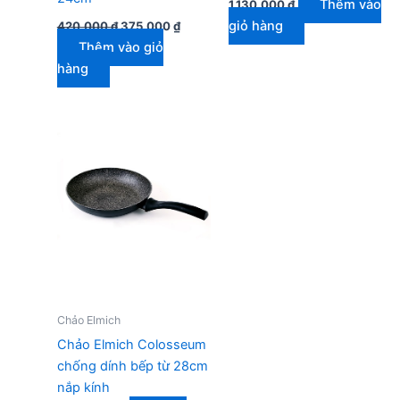
Thêm vào
1.130.000
₫
Giá
Giá
giỏ hàng
420.000
₫
375.000
₫
gốc
hiện
Thêm vào giỏ
là:
tại
420.000 ₫.
là:
hàng
375.000 ₫.
Chảo Elmich
Chảo Elmich Colosseum
chống dính bếp từ 28cm
nắp kính