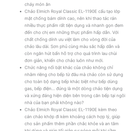
cháy món ăn
Chảo Elmich Royal Classic EL-1190E cấu tạo lớp
mặt chống bám dính cao, nên khi thao tác rán
nhiều thực phẩm rất tiện dụng và nhanh gọn đem
đến cho chị em những thực phẩm hấp dẫn. Với
chất chống dính ưu việt làm cho vòng đời của
chảo lâu dài. Sơn phủ cùng màu sắc hấp dẫn và
còn ngăn hút bẩn hỗ trợ cho quá trình lau chùi
đơn giản, khiến cho chảo luôn như mới.
Chức năng nổi bật khác của chảo không chỉ
nhằm riêng cho bếp từ đâu mà chảo còn sử dụng
cho toàn bộ dạng bếp khác biệt như bếp dùng
gas, bếp điện… đúng là một dòng chảo tiện dụng
và xứng đáng hiện diện bên trong căn bếp tại ngôi
nhà của bạn phải không nào?
Chảo Elmich Royal Classic EL-1190E kèm theo
cán chảo khớp đi kèm khoảng cách hợp lý, giúp
cho sản phẩm thêm phần chắc khỏe và an tâm
khi dùng và giúp tối giản sự nóng mỗi khi cầm.