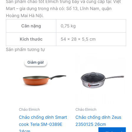
Sản phẩm chảo tốt Elmich trưng bày và cung cấp tại: Việt
Mart – gia dụng trong nhà có: Số 13, Lĩnh Nam, quận
Hoàng Mai Hà Nội.
Cân nặng
0,75 kg
Kích thước
54 × 28 × 5,5 cm
Sản phẩm tương tự
Giảm giá!
Giảm giá!
Chảo Elmich
Chảo Elmich
Chảo chống dính Smart
Chảo chống dính Zeus
cook Teria SM-0389E
2350125 26cm
24cm