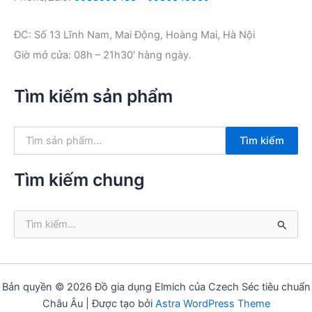
ĐC: Số 13 Lĩnh Nam, Mai Động, Hoàng Mai, Hà Nội
Giờ mở cửa: 08h – 21h30′ hàng ngày.
Tìm kiếm sản phẩm
T
Tìm kiếm
ì
m
k
Tìm kiếm chung
i
ế
m
T
:
ì
m
k
i
ế
Bản quyền © 2026 Đồ gia dụng Elmich của Czech Séc tiêu chuẩn
m
Châu Âu | Được tạo bởi
Astra WordPress Theme