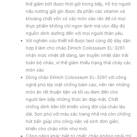
thế giảm bớt được thời giờ trong bếp, hỗ trợ người
nấu nướng giữ gìn được đa phần các vitamin và
khoáng chất vốn có các món xào rán để có mọi
thực phẩm không chỉ ngon lành mà còn đầy đủ
nguồn dinh dưỡng đến với mọi người thân yêu.
Với nghiên cứu thiết kế được test cùng độ dày dặn
hợp lí làm cho chảo Elmich Colosseum EL-3261
nhận mức nhiệt dễ dàng, lan truyền nhiệt dàn trải
toàn bộ chảo, vì thế giảm thiểu trạng thái cháy các
món xào
Dòng chảo Elmich Colosseum EL-3261 với công
nghệ phủ lớp mặt chống bám cao, nên rán những
món ăn rất thuận tiện và tối ưu đem đến cho
người làm bếp những thức ăn đẹp mắt. Chất
chống dính bền tốt khiến vòng đời của chảo lâu
dài. Sơn phủ với màu sắc trang nhã mà còn chống
hút bẩn giúp cho công việc vệ sinh đơn giản,
khiến cho chảo nhìn như mới.
Công năng khác biệt từ chiếc chảo không phải chỉ