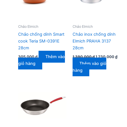
Chảo Elmich
Chảo Elmich
Chảo chống dính Smart
Chảo inox chống dính
cook Teria SM-0391E
Elmich PRAHA 3137
28cm
28cm
Giá
Giá
Thêm vào
305.000
₫
1.390.000
₫
1.230.000
₫
gốc
hiện
giỏ hàng
Thêm vào giỏ
là:
tại
1.390.000 ₫.
là:
hàng
1.230