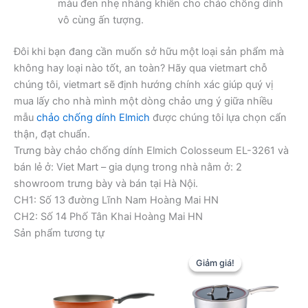
màu đen nhẹ nhàng khiến cho chảo chống dính
vô cùng ấn tượng.
Đôi khi bạn đang cần muốn sở hữu một loại sản phẩm mà
không hay loại nào tốt, an toàn? Hãy qua vietmart chỗ
chúng tôi, vietmart sẽ định hướng chính xác giúp quý vị
mua lấy cho nhà mình một dòng chảo ưng ý giữa nhiều
mẫu
chảo chống dính Elmich
được chúng tôi lựa chọn cẩn
thận, đạt chuẩn.
Trưng bày chảo chống dính Elmich Colosseum EL-3261 và
bán lẻ ở: Viet Mart – gia dụng trong nhà nằm ở: 2
showroom trưng bày và bán tại Hà Nội.
CH1: Số 13 đường Lĩnh Nam Hoàng Mai HN
CH2: Số 14 Phố Tân Khai Hoàng Mai HN
Sản phẩm tương tự
Giảm giá!
Giảm giá!