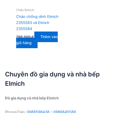
Chảo Elmich
Chảo chống dính Elmich
2355583 và Elmich
2355584
Thêm vào
799.000
₫
giỏ hàng
Chuyên đồ gia dụng và nhà bếp
Elmich
Đồ gia dụng và nhà bếp Elmich
Phone/Zalo:
0988596438
–
0986845589