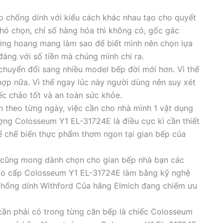
ảo chống dính với kiểu cách khác nhau tạo cho quyết
hó chọn, chỉ số hàng hóa thì không có, gốc gác
ớng hoang mang làm sao để biết mình nên chọn lựa
đáng với số tiền mà chúng mình chi ra.
huyển đổi sang nhiều model bếp đời mới hơn. Vì thế
p nữa. Vì thế ngay lúc này người dùng nên suy xét
ếc chảo tốt và an toàn sức khỏe.
 theo từng ngày, việc cần cho nhà mình 1 vật dụng
ượng Colosseum Y1 EL-31724E là điều cực kì cần thiết
ể chế biến thực phẩm thơm ngon tại gian bếp của
i cũng mong dành chọn cho gian bếp nhà bạn các
ao cấp Colosseum Y1 EL-31724E làm bằng kỹ nghệ
chống dính Withford Của hãng Elmich đang chiếm ưu
cần phải có trong từng căn bếp là chiếc Colosseum