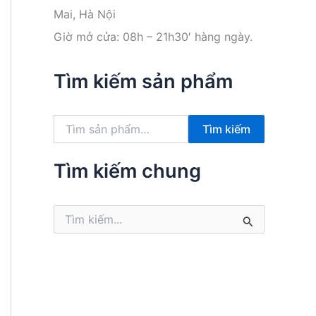
Mai, Hà Nội
Giờ mở cửa: 08h – 21h30′ hàng ngày.
Tìm kiếm sản phẩm
T
Tìm kiếm
ì
m
k
Tìm kiếm chung
i
ế
m
T
:
ì
m
k
i
ế
m
: