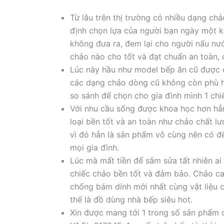
Từ lâu trên thị trường có nhiều dạng ch
định chọn lựa của người bạn ngày một k
không đưa ra, đem lại cho người nấu nư
chảo nào cho tốt và đạt chuẩn an toàn, 
Lúc này hầu như model bếp ăn cũ được c
các dạng chảo dòng cũ không còn phù hợ
so sánh để chọn cho gia đình mình 1 chi
Với nhu cầu sống được khoa học hơn hẳn
loại bền tốt và an toàn như chảo chất l
vì đó hẳn là sản phẩm vô cùng nên có đ
mọi gia đình.
Lúc mà mất tiền để sắm sửa tất nhiên a
chiếc chảo bền tốt và đảm bảo. Chảo c
chống bám dính mới nhất cùng vật liệu 
thế là đồ dùng nhà bếp siêu hot.
Xin được mang tới 1 trong số sản phẩm 