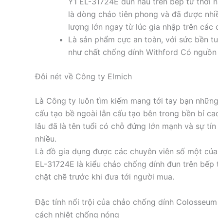
Y1 EL-31724E đun nấu trên bếp từ thời 
là dòng chảo tiên phong và đã được nhi
lượng lớn ngay từ lúc gia nhập trên các 
Là sản phẩm cực an toàn, với sức bền tu
như chất chống dính Withford Có nguồn g
Đôi nét về Công ty Elmich
Là Công ty luôn tìm kiếm mang tới tay bạn nhữn
cấu tạo bề ngoài lẫn cấu tạo bên trong bền bỉ ca
lâu đã là tên tuổi có chỗ đứng lớn mạnh và sự tín
nhiều.
Là đồ gia dụng được các chuyên viên số một củ
EL-31724E là kiểu chảo chống dính đun trên bếp t
chặt chẽ trước khi đưa tới người mua.
Đặc tính nổi trội của chảo chống dính Colosseu
cách nhiệt chống nóng