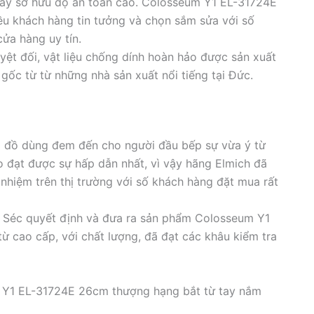
nay sở hữu độ an toàn cao. Colosseum Y1 EL-31724E
ều khách hàng tin tưởng và chọn sắm sửa với số
cửa hàng uy tín.
yệt đối, vật liệu chống dính hoàn hảo được sản xuất
ốc từ từ những nhà sản xuất nổi tiếng tại Đức.
g đồ dùng đem đến cho người đầu bếp sự vừa ý từ
o đạt được sự hấp dẫn nhất, vì vậy hãng Elmich đã
 nhiệm trên thị trường với số khách hàng đặt mua rất
a Séc quyết định và đưa ra sản phẩm Colosseum Y1
ừ cao cấp, với chất lượng, đã đạt các khâu kiểm tra
m Y1 EL-31724E 26cm thượng hạng bắt từ tay nắm