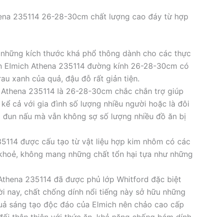
hena 235114 26-28-30cm chất lượng cao đáy từ hợp
 những kích thước khá phổ thông dành cho các thực
h Elmich Athena 235114 đường kính 26-28-30cm có
au xanh của quả, đậu đỗ rất giản tiện.
 Athena 235114 là 26-28-30cm chắc chắn trợ giúp
kể cả với gia đình số lượng nhiều người hoặc là đôi
g đun nấu mà vẫn không sợ số lượng nhiều đồ ăn bị
5114 được cấu tạo từ vật liệu hợp kim nhôm có các
khoẻ, không mang những chất tổn hại tựa như những
Athena 235114 đã được phủ lớp Whitford đặc biệt
i nay, chất chống dính nổi tiếng này sở hữu những
uả sáng tạo độc đáo của Elmich nên chảo cao cấp
đối thân thiện với thức ăn, khả năng chống bám dính