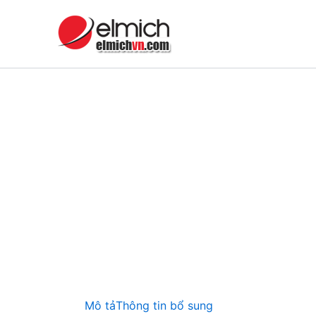
Nhảy
tới
nội
dung
Mô tả
Thông tin bổ sung