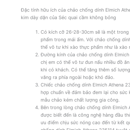
Đặc tính hữu ích của chảo chống dính Elmich At
kim dày dặn của Séc quai cầm không bỏng
Có kích cỡ 26-28-30cm sẽ là một trong
phẩm trong mái ấm. Với chảo chống dín
thể vô tư khi xào thực phẩm như là xào r
Đường kính của chảo chống dính Elmich
chị em có thể vô tư đun nấu nhiều đồ ăn 
khi có khách. Có thể tăng thêm số lượn
văng ra phía ngoài hoặc khó đảo.
Chiếc chảo chống dính Elmich Athena 23
hợp chuẩn về đảm bảo đem lại cho sức 
mẫu chảo kém chất lượng gia công.
Bên trong lòng chảo chống dính Elmich 
được biết đến là công nghệ hàng đầu thờ
ưu điểm chịu sức nóng cao đến từ kết q
chống dính Elmich Athena 235114 tuyệt 