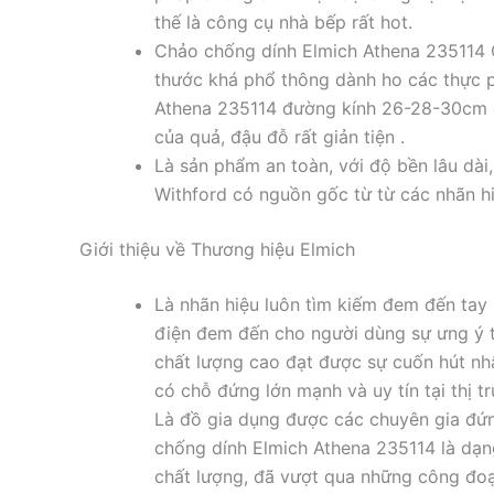
thế là công cụ nhà bếp rất hot.
Chảo chống dính Elmich Athena 235114 
thước khá phổ thông dành ho các thực 
Athena 235114 đường kính 26-28-30cm c
của quả, đậu đỗ rất giản tiện .
Là sản phẩm an toàn, với độ bền lâu dài
Withford có nguồn gốc từ từ các nhãn h
Giới thiệu về Thương hiệu Elmich
Là nhãn hiệu luôn tìm kiếm đem đến tay 
điện đem đến cho người dùng sự ưng ý t
chất lượng cao đạt được sự cuốn hút nhấ
có chỗ đứng lớn mạnh và uy tín tại thị t
Là đồ gia dụng được các chuyên gia đứ
chống dính Elmich Athena 235114 là dạng
chất lượng, đã vượt qua những công đoạn