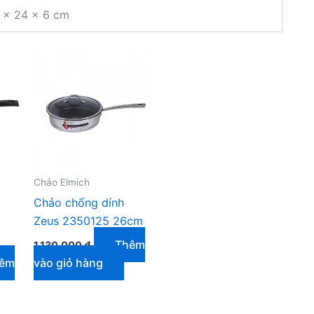
 × 24 × 6 cm
Chảo Elmich
Chảo chống dính
Zeus 2350125 26cm
Thêm
1.130.000
₫
êm
vào giỏ hàng