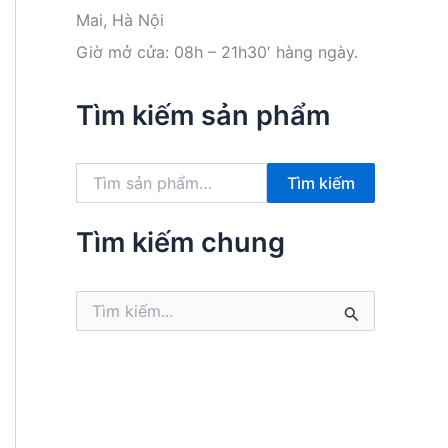
Mai, Hà Nội
Giờ mở cửa: 08h – 21h30′ hàng ngày.
Tìm kiếm sản phẩm
T
Tìm kiếm
ì
m
k
Tìm kiếm chung
i
ế
m
T
:
ì
m
k
i
ế
m
: