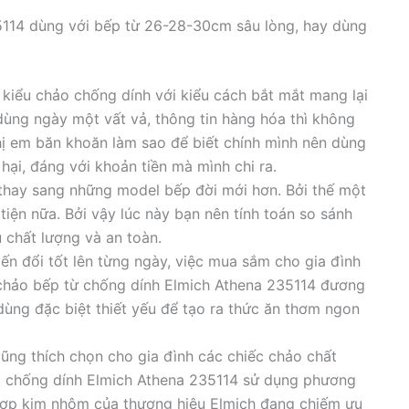
5114 dùng với bếp từ 26-28-30cm sâu lòng, hay dùng
u kiểu chảo chống dính với kiểu cách bắt mắt mang lại
dùng ngày một vất vả, thông tin hàng hóa thì không
ị em băn khoăn làm sao để biết chính mình nên dùng
ại, đáng với khoản tiền mà mình chi ra.
thay sang những model bếp đời mới hơn. Bởi thế một
iện nữa. Bởi vậy lúc này bạn nên tính toán so sánh
 chất lượng và an toàn.
ến đổi tốt lên từng ngày, việc mua sắm cho gia đình
 chảo bếp từ chống dính Elmich Athena 235114 đương
ồ dùng đặc biệt thiết yếu để tạo ra thức ăn thơm ngon
cũng thích chọn cho gia đình các chiếc chảo chất
ảo chống dính Elmich Athena 235114 sử dụng phương
 hợp kim nhôm của thương hiệu Elmich đang chiếm ưu