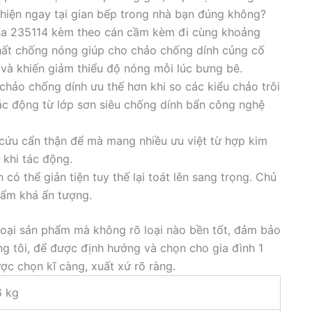
 hiện ngay tại gian bếp trong nhà bạn đúng không?
na 235114 kèm theo cán cầm kèm đi cùng khoảng
hất chống nóng giúp cho chảo chống dính củng cố
 và khiến giảm thiểu độ nóng mỗi lúc bưng bê.
 chảo chống dính ưu thế hơn khi so các kiểu chảo trôi
tác động từ lớp sơn siêu chống dính bẩn công nghệ
n cứu cẩn thận để mà mang nhiều ưu việt từ hợp kim
 khi tác động.
có thể giản tiện tuy thế lại toát lên sang trọng. Chủ
hẩm khá ấn tượng.
oại sản phẩm mà không rõ loại nào bền tốt, đảm bảo
g tôi, để được định hướng và chọn cho gia đình 1
ợc chọn kĩ càng, xuất xứ rõ ràng.
6 kg