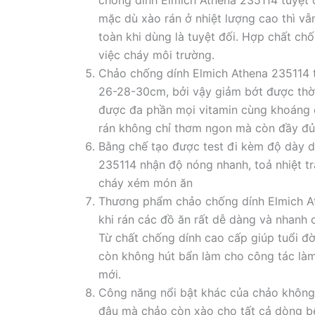
mặc dù xào rán ở nhiệt lượng cao thì v
toàn khi dùng là tuyệt đối. Hợp chất c
việc cháy môi trường.
Chảo chống dính Elmich Athena 235114 tr
26-28-30cm, bởi vậy giảm bớt được thời
được đa phần mọi vitamin cùng khoáng 
rán không chỉ thơm ngon mà còn đầy đủ
Bằng chế tạo được test đi kèm độ dày d
235114 nhận độ nóng nhanh, toả nhiệt tr
cháy xém món ăn
Thương phẩm chảo chống dính Elmich At
khi rán các đồ ăn rất dễ dàng và nhanh
Từ chất chống dính cao cấp giúp tuổi đ
còn không hút bẩn làm cho công tác làm
mới.
Công năng nổi bật khác của chảo không
đâu mà chảo còn xào cho tất cả dòng bế