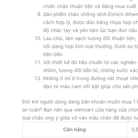
chiếc chảo thuận tiện và đáng mua xuất
Sản phẩm chảo chống dính Elmich Athe
cách hợp lý, được đúc bằng nhựa hợp c
độ chắc tay và yên tâm lúc bạn đun nấu
Lau chùi, làm sạch tương đối thuận tiện,
nổi dạng hợp kim loại thường. Dưới sự 
tiên tiến.
Với thiết kế đủ tiêu chuẩn từ các nghiê
nhôm, tương đối bền bỉ, chống xước xác
Những tỉ mỉ ở trong đường nét thoạt nhìn 
đạo từ màu cam nổi bật giúp cho sản p
Đôi khi người dùng đang băn khoăn muốn mua 1 l
an toàn? Bạn nên qua vietmart cửa hàng của chún
loại chảo ưng ý giữa vô vàn mẫu chảo đã được lư
Cân nặng
0,