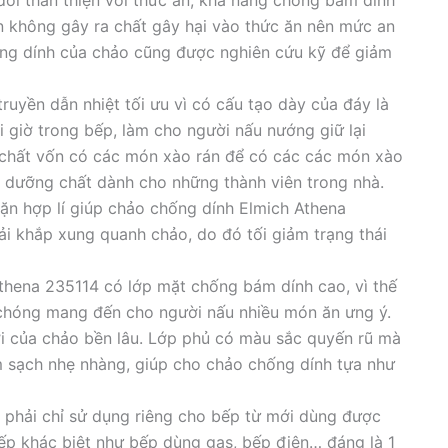
ẫn không gây ra chất gây hại vào thức ăn nên mức an
hống dính của chảo cũng được nghiên cứu kỹ để giảm
uyền dẫn nhiệt tối ưu vì có cấu tạo dày của đáy là
 giờ trong bếp, làm cho người nấu nướng giữ lại
chất vốn có các món xào rán để có các các món xào
 dưỡng chất dành cho những thành viên trong nhà.
ặn hợp lí giúp chảo chống dính Elmich Athena
ải khắp xung quanh chảo, do đó tối giảm trạng thái
hena 235114 có lớp mặt chống bám dính cao, vì thế
 chóng mang đến cho người nấu nhiều món ăn ưng ý.
ời của chảo bền lâu. Lớp phủ có màu sắc quyến rũ mà
 sạch nhẹ nhàng, giúp cho chảo chống dính tựa như
 phải chỉ sử dụng riêng cho bếp từ mới dùng được
p khác biệt như bếp dùng gas, bếp điện… đáng là 1