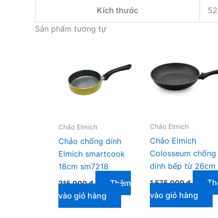
Kích thước
52
Sản phẩm tương tự
Chảo Elmich
Chảo Elmich
Chảo Elmich
Chảo chống dính
Colosseum chống
Elmich smartcook
dính bếp từ 26cm
18cm sm7218
Th
Thêm
1.575.000
₫
215.000
₫
vào giỏ hàng
vào giỏ hàng