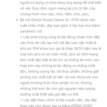
người sử dụng có khả năng ứng dụng để chế biến
vô vàn thực đơn ngon mang lại cho tổ ấm của
chúng mình như nấu, ninh, hầm, kho, luộc,
Bộ nồi Elmich Royal Classic EL-3700 được sản
xuất chắc chắn, đáy bao gồm 3 lớp tựa như bánh
sandwich với:
+ Lớp phía trong cùng là lớp động chạm trực tiếp
vào thức ăn cấu tạo bởi vật liệu cao cấp nhất là
phủ sứ 304 khoa học gọi là thép 18/10 hiện nay là
hợp kim phủ sứ an toàn nhất, phủ sứ 304 mang
tính chất đặc biệt là độ trơ và chống ăn mòn cao.
Hợp kim này không bị tác động ra những chất
độc, không tương tác với thực phẩm, không giải
phóng các chất bất lợi đến với sức khỏe khi mọi
người thưởng thức thực phẩm từ nó. Không
những thế món ăn còn giữ nguyên hàm lượng
dưỡng chất thiết yếu gửi đến cơ thể.
+ Lớp tiếp theo chính là lớp truyền dẫn, lớp tiếp
theo này còn được tạo ra bằng ĐỒNG HOẶC