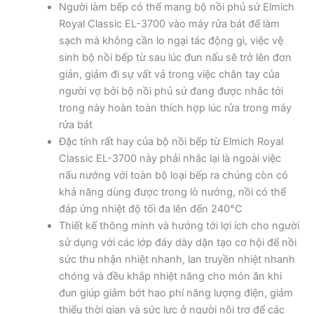
Người làm bếp có thể mang bộ nồi phủ sứ Elmich
Royal Classic EL-3700 vào máy rửa bát để làm
sạch mà không cần lo ngại tác động gì, việc vệ
sinh bộ nồi bếp từ sau lúc đun nấu sẽ trở lên đơn
giản, giảm đi sự vất vả trong việc chân tay của
người vợ bởi bộ nồi phủ sứ đang được nhắc tới
trong này hoàn toàn thích hợp lúc rửa trong máy
rửa bát
Đặc tính rất hay của bộ nồi bếp từ Elmich Royal
Classic EL-3700 này phải nhắc lại là ngoài việc
nấu nướng với toàn bộ loại bếp ra chúng còn có
khả năng dùng được trong lò nướng, nồi có thể
đáp ứng nhiệt độ tối đa lên đến 240°C
Thiết kế thông minh và hướng tới lợi ích cho người
sử dụng với các lớp đáy dày dặn tạo cơ hội để nồi
sức thu nhận nhiệt nhanh, lan truyền nhiệt nhanh
chóng và đều khắp nhiệt năng cho món ăn khi
đun giúp giảm bớt hao phí năng lượng điện, giảm
thiểu thời gian và sức lực ở người nội trợ để các