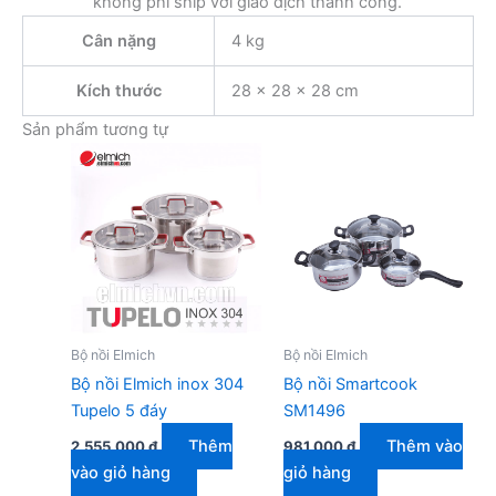
không phí ship với giao dịch thành công.
Cân nặng
4 kg
Kích thước
28 × 28 × 28 cm
Sản phẩm tương tự
Bộ nồi Elmich
Bộ nồi Elmich
Bộ nồi Elmich inox 304
Bộ nồi Smartcook
Tupelo 5 đáy
SM1496
Thêm
Thêm vào
2.555.000
₫
981.000
₫
vào giỏ hàng
giỏ hàng