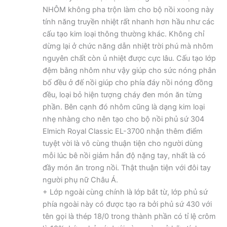
NHÔM không pha trộn làm cho bộ nồi xoong này
tính năng truyền nhiệt rất nhanh hơn hầu như các
cấu tạo kim loại thông thường khác. Không chỉ
dừng lại ở chức năng dẫn nhiệt trời phú mà nhôm
nguyên chất còn ủ nhiệt được cực lâu. Cấu tạo lớp
đệm bằng nhôm như vậy giúp cho sức nóng phân
bố đều ở đế nồi giúp cho phía đáy nồi nóng đồng
đều, loại bỏ hiện tượng cháy đen món ăn từng
phần. Bên cạnh đó nhôm cũng là dạng kim loại
nhẹ nhàng cho nên tạo cho bộ nồi phủ sứ 304
Elmich Royal Classic EL-3700 nhận thêm điểm
tuyệt vời là vô cùng thuận tiện cho người dùng
mỗi lúc bê nồi giảm hẳn độ nặng tay, nhất là có
đầy món ăn trong nồi. Thật thuận tiện với đôi tay
người phụ nữ Châu Á.
+ Lớp ngoài cùng chính là lớp bắt từ, lớp phủ sứ
phía ngoài này có được tạo ra bởi phủ sứ 430 với
tên gọi là thép 18/0 trong thành phần có tỉ lệ crôm