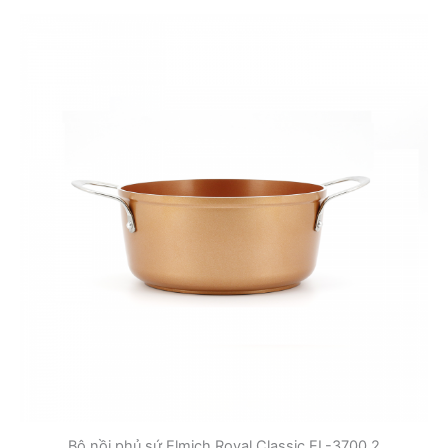
Bộ nồi phủ sứ Elmich Royal Classic EL-3700 2