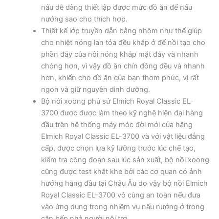
nấu dễ dàng thiết lập được mức đồ ăn để nấu
nướng sao cho thích hợp.
Thiết kế lớp truyền dẫn bằng nhôm như thế giúp
cho nhiệt nóng lan tỏa đều khắp ở đế nồi tạo cho
phần đáy của nồi nóng khắp mặt đáy và nhanh
chóng hơn, vì vậy đồ ăn chín đồng đều và nhanh
hơn, khiến cho đồ ăn của bạn thơm phức, vị rất
ngon và giữ nguyên dinh dưỡng.
Bộ nồi xoong phủ sứ Elmich Royal Classic EL-
3700 được được làm theo kỹ nghệ hiện đại hàng
đầu trên hệ thống máy móc đời mới của hãng
Elmich Royal Classic EL-3700 và với vật liệu đẳng
cấp, được chọn lựa kỹ lưỡng trước lúc chế tạo,
kiểm tra công đoạn sau lúc sản xuất, bộ nồi xoong
cũng được test khắt khe bởi các cơ quan có ảnh
hưởng hàng đầu tại Châu Âu do vậy bộ nồi Elmich
Royal Classic EL-3700 vô cùng an toàn nếu đưa
vào ứng dụng trong nhiệm vụ nấu nướng ở trong
căn bếp nhà người nội trợ.