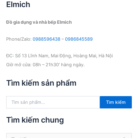
Elmich
Đồ gia dụng và nhà bếp Elmich
Phone/Zalo:
0988596438
–
0986845589
ĐC: Số 13 Lĩnh Nam, Mai Động, Hoàng Mai, Hà Nội
Giờ mở cửa: 08h – 21h30′ hàng ngày.
Tìm kiếm sản phẩm
T
Tìm kiếm
ì
m
k
Tìm kiếm chung
i
ế
m
T