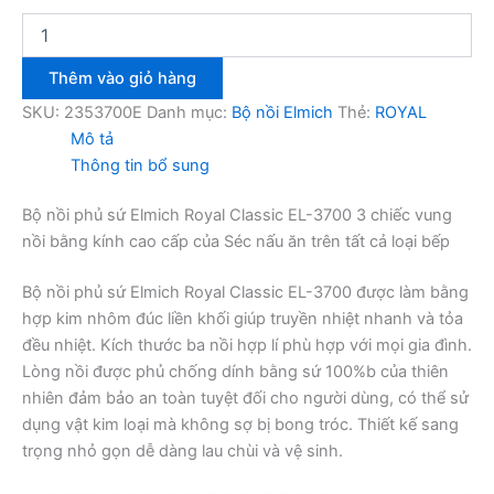
Bộ
nồi
phủ
Thêm vào giỏ hàng
sứ
Elmich
SKU:
2353700E
Danh mục:
Bộ nồi Elmich
Thẻ:
ROYAL
Royal
Mô tả
Classic
Thông tin bổ sung
EL-
3700
Bộ nồi phủ sứ Elmich Royal Classic EL-3700 3 chiếc vung
số
nồi bằng kính cao cấp của Séc nấu ăn trên tất cả loại bếp
lượng
Bộ nồi phủ sứ Elmich Royal Classic EL-3700 được làm bằng
hợp kim nhôm đúc liền khối giúp truyền nhiệt nhanh và tỏa
đều nhiệt. Kích thước ba nồi hợp lí phù hợp với mọi gia đình.
Lòng nồi được phủ chống dính bằng sứ 100%b của thiên
nhiên đảm bảo an toàn tuyệt đối cho người dùng, có thể sử
dụng vật kim loại mà không sợ bị bong tróc. Thiết kế sang
trọng nhỏ gọn dễ dàng lau chùi và vệ sinh.