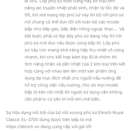
là 18%. Lớp phủ sứ dưới cùng này sở hữu tính
năng lan truyền nhiệt phát sinh, nhận từ tốc độ và
tốt, khi mà mang lớp phủ sứ này thì bộ nồi phủ sứ
nói chung có thể đun tốt với toàn bộ các model
bếp như bếp gas, bếp điện hồng ngoại, than…. Và
bắt buộc phải có lớp đáy phủ sứ dạng này thì nồi
phủ sứ mới đun nấu được cùng bếp từ. Lớp phủ
sứ này còn mang khả năng hấp thu nhiệt vô cùng
nhanh, khi cho kết hợp kèm lớp lõi là nhôm thì
tính năng nhận và dẫn nhiệt của 2 kim loại trên kết
hợp cùng với nhau làm lên một sản phẩm ứng
dụng đa mục đích nhất cho người nấu nướng để
hỗ trợ công việc nấu nướng, cho dù mọi model
bếp từ kén nồi nhất thì người sử dụng vẫn không
cần phải lo cứ yên trí mỗi khi chế biến.
Sự hữu dụng nổi trội của bộ nồi xoong phủ sứ Elmich Royal
Classic EL-3700 dùng được trên bếp từ mà
https://elmich.vn đang cung cấp với giá tốt