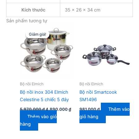
Kích thước
35 × 26 × 34 cm
Sản phẩm tương tự
Giảm giá!
Giảm giá!
Bộ nồi Elmich
Bộ nồi Elmich
Bộ nồi inox 304 Elmich
Bộ nồi Smartcook
Celestine 5 chiếc 5 đáy
SM1496
Giá
Giá
Thêm vào
5.970.000
₫
4.890.000
₫
981.000
₫
gốc
hiện
Thêm vào giỏ
giỏ hàng
là:
tại
5.970.000 ₫.
là:
hàng
4.890.000 ₫.