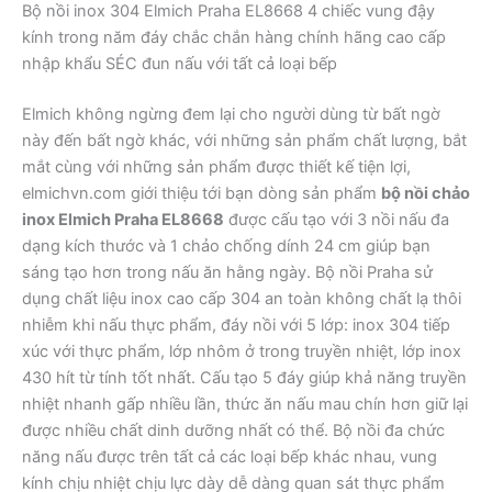
Bộ nồi inox 304 Elmich Praha EL8668 4 chiếc vung đậy
kính trong năm đáy chắc chắn hàng chính hãng cao cấp
nhập khẩu SÉC đun nấu với tất cả loại bếp
Elmich không ngừng đem lại cho người dùng từ bất ngờ
này đến bất ngờ khác, với những sản phẩm chất lượng, bắt
mắt cùng với những sản phẩm được thiết kế tiện lợi,
elmichvn.com giới thiệu tới bạn dòng sản phẩm
bộ nồi chảo
inox Elmich Praha EL8668
được cấu tạo với 3 nồi nấu đa
dạng kích thước và 1 chảo chống dính 24 cm giúp bạn
sáng tạo hơn trong nấu ăn hằng ngày. Bộ nồi Praha sử
dụng chất liệu inox cao cấp 304 an toàn không chất lạ thôi
nhiễm khi nấu thực phẩm, đáy nồi với 5 lớp: inox 304 tiếp
xúc với thực phẩm, lớp nhôm ở trong truyền nhiệt, lớp inox
430 hít từ tính tốt nhất. Cấu tạo 5 đáy giúp khả năng truyền
nhiệt nhanh gấp nhiều lần, thức ăn nấu mau chín hơn giữ lại
được nhiều chất dinh dưỡng nhất có thể. Bộ nồi đa chức
năng nấu được trên tất cả các loại bếp khác nhau, vung
kính chịu nhiệt chịu lực dày dễ dàng quan sát thực phẩm