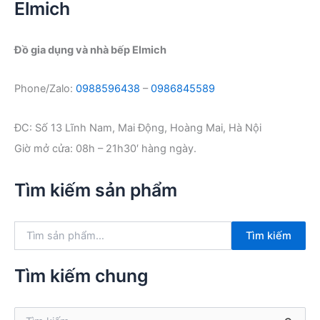
Elmich
Đồ gia dụng và nhà bếp Elmich
Phone/Zalo:
0988596438
–
0986845589
ĐC: Số 13 Lĩnh Nam, Mai Động, Hoàng Mai, Hà Nội
Giờ mở cửa: 08h – 21h30′ hàng ngày.
Tìm kiếm sản phẩm
T
Tìm kiếm
ì
m
k
Tìm kiếm chung
i
ế
m
T