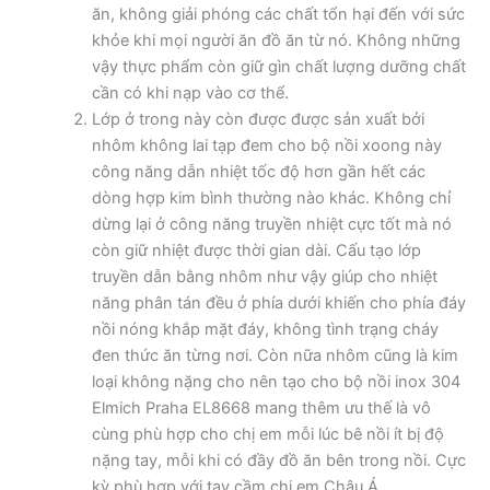
ăn, không giải phóng các chất tổn hại đến với sức
khỏe khi mọi người ăn đồ ăn từ nó. Không những
vậy thực phẩm còn giữ gìn chất lượng dưỡng chất
cần có khi nạp vào cơ thể.
Lớp ở trong này còn được được sản xuất bởi
nhôm không lai tạp đem cho bộ nồi xoong này
công năng dẫn nhiệt tốc độ hơn gần hết các
dòng hợp kim bình thường nào khác. Không chỉ
dừng lại ở công năng truyền nhiệt cực tốt mà nó
còn giữ nhiệt được thời gian dài. Cấu tạo lớp
truyền dẫn bằng nhôm như vậy giúp cho nhiệt
năng phân tán đều ở phía dưới khiến cho phía đáy
nồi nóng khắp mặt đáy, không tình trạng cháy
đen thức ăn từng nơi. Còn nữa nhôm cũng là kim
loại không nặng cho nên tạo cho bộ nồi inox 304
Elmich Praha EL8668 mang thêm ưu thế là vô
cùng phù hợp cho chị em mỗi lúc bê nồi ít bị độ
nặng tay, mỗi khi có đầy đồ ăn bên trong nồi. Cực
kỳ phù hợp với tay cầm chị em Châu Á.