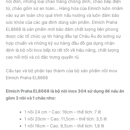
nồi đơn, những loại chảo tráng chống dính, chảo bếp điện
từ, chảo gốm sứ an toàn… Hàng hóa của Elmich luôn nhắm
vào sự an toàn cho quá trình nấu nướng và luôn đảm bảo
sức khỏe của các gia đình dùng sản phẩm. Elmich Praha
EL8668 là sản phẩm mới bảo đảm chất lượng tiên phong
được các tổ chức uy tín hàng đầu tại Châu Âu đo lường sự
hợp chuẩn và những kỹ sư hàng đầu đồ gia dụng nhận
định là bộ nồi inox bếp từ rất tốt về hiệu năng, chất lượng
cao nổi trội và có đặc trưng quyến rũ.
Cấu tạo và bộ phận tạo thành của bộ sản phẩm nồi inox
Elmich Praha EL8668
Elmich Praha EL8668 là bộ nồi inox 304 sử dụng để nấu ăn
gồm 3 nồi và 1 chảo như:
1 nồi 24 cm – Cao: 16cm – thể tích: 7 lít
1 nồi 20cm – Cao: 11,5cm – thể tích: 3,5 lít
1 nồi 16cm – Cao: 9,5cm – thể tích: 1,8 lít