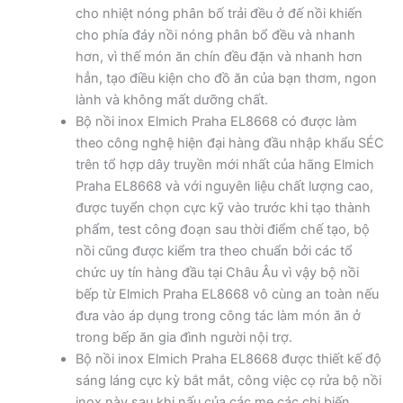
cho nhiệt nóng phân bố trải đều ở đế nồi khiến
cho phía đáy nồi nóng phân bổ đều và nhanh
hơn, vì thế món ăn chín đều đặn và nhanh hơn
hẳn, tạo điều kiện cho đồ ăn của bạn thơm, ngon
lành và không mất dưỡng chất.
Bộ nồi inox Elmich Praha EL8668 có được làm
theo công nghệ hiện đại hàng đầu nhập khẩu SÉC
trên tổ hợp dây truyền mới nhất của hãng Elmich
Praha EL8668 và với nguyên liệu chất lượng cao,
được tuyển chọn cực kỹ vào trước khi tạo thành
phẩm, test công đoạn sau thời điểm chế tạo, bộ
nồi cũng được kiểm tra theo chuẩn bởi các tổ
chức uy tín hàng đầu tại Châu Âu vì vậy bộ nồi
bếp từ Elmich Praha EL8668 vô cùng an toàn nếu
đưa vào áp dụng trong công tác làm món ăn ở
trong bếp ăn gia đình người nội trợ.
Bộ nồi inox Elmich Praha EL8668 được thiết kế độ
sáng láng cực kỳ bắt mắt, công việc cọ rửa bộ nồi
inox này sau khi nấu của các mẹ các chị biến