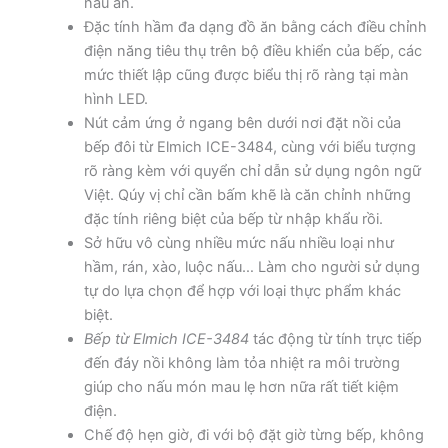
nấu ăn.
Đặc tính hầm đa dạng đồ ăn bằng cách điều chỉnh
điện năng tiêu thụ trên bộ điều khiển của bếp, các
mức thiết lập cũng được biểu thị rõ ràng tại màn
hình LED.
Nút cảm ứng ở ngang bên dưới nơi đặt nồi của
bếp đôi từ Elmich ICE-3484, cùng với biểu tượng
rõ ràng kèm với quyển chỉ dẫn sử dụng ngôn ngữ
Việt. Qúy vị chỉ cần bấm khẽ là căn chỉnh những
đặc tính riêng biệt của bếp từ nhập khẩu rồi.
Sở hữu vô cùng nhiều mức nấu nhiều loại như
hầm, rán, xào, luộc nấu… Làm cho người sử dụng
tự do lựa chọn để hợp với loại thực phẩm khác
biệt.
Bếp từ Elmich ICE-3484
tác động từ tính trực tiếp
đến đáy nồi không làm tỏa nhiệt ra môi trường
giúp cho nấu món mau lẹ hơn nữa rất tiết kiệm
điện.
Chế độ hẹn giờ, đi với bộ đặt giờ từng bếp, không