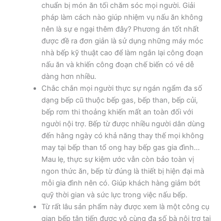
chuẩn bị món ăn tối chăm sóc mọi người. Giải
pháp làm cách nào giúp nhiệm vụ nấu ăn không
nên là sự e ngại thêm đây? Phương án tốt nhất
được đề ra đơn giản là sử dụng những máy móc
nhà bếp kỹ thuật cao để làm ngắn lại công đoạn
nấu ăn và khiến công đoạn chế biến có vẻ dễ
dàng hơn nhiều.
Chắc chắn mọi người thực sự ngán ngẩm đa số
dạng bếp cũ thuộc bếp gas, bếp than, bếp củi,
bếp rơm thi thoảng khiến mất an toàn đối với
người nội trợ. Bếp từ được nhiều người dân dùng
đến hằng ngày có khả năng thay thế mọi không
may tại bếp than tổ ong hay bếp gas gia đình…
Mau lẹ, thực sự kiệm ước vẫn còn bảo toàn vị
ngon thức ăn, bếp từ đúng là thiết bị hiện đại mà
mỗi gia đình nên có. Giúp khách hàng giảm bớt
quỹ thời gian và sức lực trong việc nấu bếp.
Từ rất lâu sản phẩm này được xem là một công cụ
gian bếp tân tiến được vô cùng đa số bà nội trợ tại