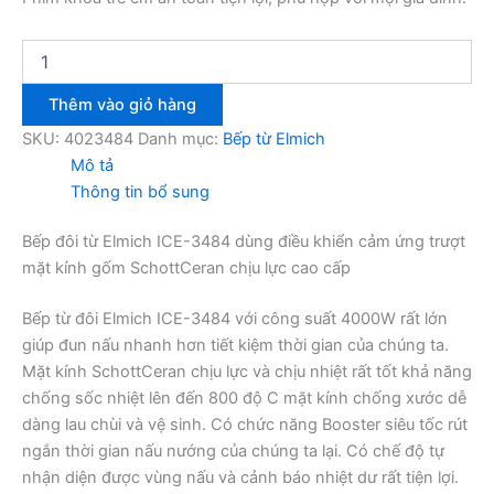
Bếp
đôi
từ
Thêm vào giỏ hàng
Elmich
ICE-
SKU:
4023484
Danh mục:
Bếp từ Elmich
3484
Mô tả
số
Thông tin bổ sung
lượng
Bếp đôi từ Elmich ICE-3484 dùng điều khiển cảm ứng trượt
mặt kính gốm SchottCeran chịu lực cao cấp
Bếp từ đôi Elmich ICE-3484 với công suất 4000W rất lớn
giúp đun nấu nhanh hơn tiết kiệm thời gian của chúng ta.
Mặt kính SchottCeran chịu lực và chịu nhiệt rất tốt khả năng
chống sốc nhiệt lên đến 800 độ C mặt kính chống xước dễ
dàng lau chùi và vệ sinh. Có chức năng Booster siêu tốc rút
ngắn thời gian nấu nướng của chúng ta lại. Có chế độ tự
nhận diện được vùng nấu và cảnh báo nhiệt dư rất tiện lợi.