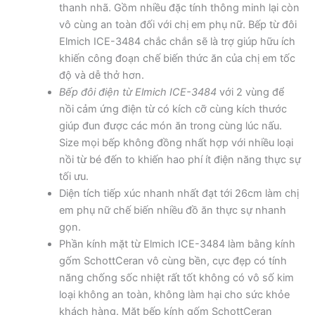
thanh nhã. Gồm nhiều đặc tính thông minh lại còn
vô cùng an toàn đối với chị em phụ nữ. Bếp từ đôi
Elmich ICE-3484 chắc chắn sẽ là trợ giúp hữu ích
khiến công đoạn chế biến thức ăn của chị em tốc
độ và dễ thở hơn.
Bếp đôi điện từ Elmich ICE-3484
với 2 vùng để
nồi cảm ứng điện từ có kích cỡ cùng kích thước
giúp đun được các món ăn trong cùng lúc nấu.
Size mọi bếp không đồng nhất hợp với nhiều loại
nồi từ bé đến to khiến hao phí ít điện năng thực sự
tối ưu.
Diện tích tiếp xúc nhanh nhất đạt tới 26cm làm chị
em phụ nữ chế biến nhiều đồ ăn thực sự nhanh
gọn.
Phần kính mặt từ Elmich ICE-3484 làm bằng kính
gốm SchottCeran vô cùng bền, cực đẹp có tính
năng chống sốc nhiệt rất tốt không có vô số kim
loại không an toàn, không làm hại cho sức khỏe
khách hàng. Mặt bếp kính gốm SchottCeran