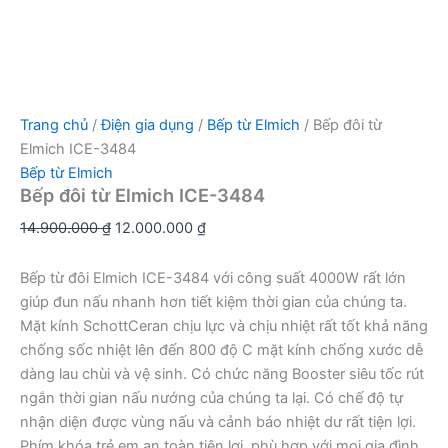
Trang chủ
/
Điện gia dụng
/
Bếp từ Elmich
/ Bếp đôi từ
Elmich ICE-3484
Bếp từ Elmich
Bếp đôi từ Elmich ICE-3484
Giá
Giá
14.900.000
₫
12.000.000
₫
gốc
hiện
là:
tại
Bếp từ đôi Elmich ICE-3484 với công suất 4000W rất lớn
14.900.000 ₫.
là:
giúp đun nấu nhanh hơn tiết kiệm thời gian của chúng ta.
12.000.000 ₫.
Mặt kính SchottCeran chịu lực và chịu nhiệt rất tốt khả năng
chống sốc nhiệt lên đến 800 độ C mặt kính chống xước dễ
dàng lau chùi và vệ sinh. Có chức năng Booster siêu tốc rút
ngắn thời gian nấu nướng của chúng ta lại. Có chế độ tự
nhận diện được vùng nấu và cảnh báo nhiệt dư rất tiện lợi.
Phím khóa trẻ em an toàn tiện lợi, phù hợp với mọi gia đình.