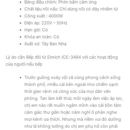
Bảng điều chỉnh: Phím bấm cảm ứng
Chất liệu nồi nấu: Chỉ dùng nồi có đáy nhiễm từ
Công suất : 4000W
Điện áp: 220V – 50Hz
Hẹn giờ: Có
Khóa an toàn: Có
Xuất xứ: Tây Ban Nha
Lý do cần Bếp đôi từ Elmich ICE-3484 với các hoạt động
của người nấu bếp
Trước guồng xoáy vội vã cùng phong cách sống
thành phố, nhiều cái bên ngoài như chiếm sạch
thời gian rảnh và công sức của mọi dân văn
phòng. Tan làm kết thúc mỗi ngày làm việc áp lực,
chị em nào rất muốn ngâm mình vào cái bồn tắm
cảm giác thư giãn hoặc nằm nghỉ ở phản nghe
mọi kênh ưa thích. Nhưng mà niềm vui đó dường
như là không tưởng do chị em phụ nữ còn phải