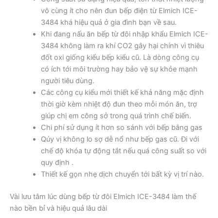
vô cùng ít cho nên đun bếp điện từ Elmich ICE-
3484 khá hiệu quả ở gia đình bạn về sau.
Khi đang nấu ăn bếp từ đôi nhập khẩu Elmich ICE-
3484 không làm ra khí CO2 gây hại chính vì thiêu
đốt oxi giống kiểu bếp kiểu cũ. Là dòng công cụ
có ích tới môi trường hay bảo vệ sự khỏe mạnh
người tiêu dùng.
Các công cụ kiểu mới thiết kế khả năng mặc định
thời giờ kèm nhiệt độ đun theo mỗi món ăn, trợ
giúp chị em công sở trong quá trình chế biến.
Chi phí sử dụng ít hơn so sánh với bếp bằng gas
Qúy vị không lo sợ dễ nổ như bếp gas cũ. Đi với
chế độ khóa tự động tắt nếu quá công suất so với
quy định .
Thiết kế gọn nhẹ dịch chuyển tới bất kỳ vị trí nào.
Vài lưu tâm lúc dùng bếp từ đôi Elmich ICE-3484 làm thế
nào bền bỉ và hiệu quả lâu dài