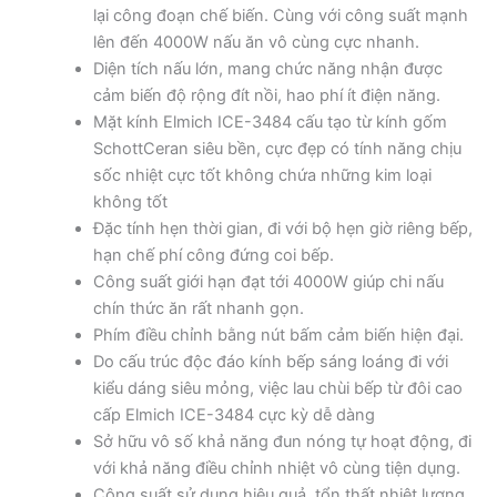
lại công đoạn chế biến. Cùng với công suất mạnh
lên đến 4000W nấu ăn vô cùng cực nhanh.
Diện tích nấu lớn, mang chức năng nhận được
cảm biến độ rộng đít nồi, hao phí ít điện năng.
Mặt kính Elmich ICE-3484 cấu tạo từ kính gốm
SchottCeran siêu bền, cực đẹp có tính năng chịu
sốc nhiệt cực tốt không chứa những kim loại
không tốt
Đặc tính hẹn thời gian, đi với bộ hẹn giờ riêng bếp,
hạn chế phí công đứng coi bếp.
Công suất giới hạn đạt tới 4000W giúp chi nấu
chín thức ăn rất nhanh gọn.
Phím điều chỉnh bằng nút bấm cảm biến hiện đại.
Do cấu trúc độc đáo kính bếp sáng loáng đi với
kiểu dáng siêu mỏng, việc lau chùi bếp từ đôi cao
cấp Elmich ICE-3484 cực kỳ dễ dàng
Sở hữu vô số khả năng đun nóng tự hoạt động, đi
với khả năng điều chỉnh nhiệt vô cùng tiện dụng.
Công suất sử dụng hiệu quả, tổn thất nhiệt lượng