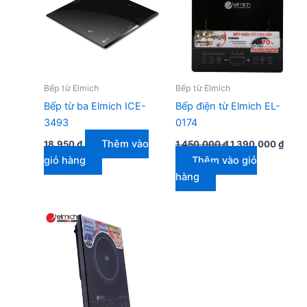
Bếp từ Elmich
Bếp từ Elmich
Bếp từ ba Elmich ICE-
Bếp điện từ Elmich EL-
3493
0174
Giá
Giá
Thêm vào
18.950
₫
1.450.000
₫
1.390.000
₫
gốc
hiện
giỏ hàng
Thêm vào giỏ
là:
tại
1.450.000 ₫.
là:
hàng
1.390