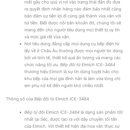
mắt gây cho quý vị rơi vào trạng thái đắn đo đưa
ra quyết định nhãn hàng nào đảm bảo nhất cũng
bảo đảm sự tiện lợi đi cùng giá thành vừa vặn với
túi tiền. Biết được nỗi băn khoăn đó, chúng tôi sẽ
mang đến cho người tiêu dùng mọi thiết bị uy tín
và mức giá rất vừa vặn.
Nơi tiêu dùng đẳng cấp mọi dụng cụ bếp điện từ
lấy về ở Châu Âu thường được mọi người tin dùng
bởi vẻ tinh tế, thiết kế quá ấn tượng và mang các
chức năng tối ưu.
Bếp đôi từ Elmich ICE-3484
thương hiệu Elmich là sự tin dùng tuyệt hảo cho
khu bếp của mọi gia đình hẳn là làm vừa lòng chị
em phụ nữ kể đến người khó chiều nhất.
Thông số của Bếp đôi từ Elmich ICE-3484
Bếp từ đôi Elmich ICE-3484
là dạng sản phẩm tốt
nhất tại Séc, được tạo ra với dây chuyền tối tấn
của Elmich. Với thiết kế hiện đại hoa văn thực sự