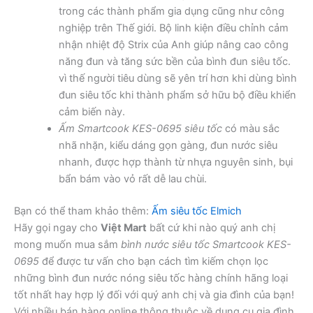
trong các thành phẩm gia dụng cũng như công
nghiệp trên Thế giới. Bộ linh kiện điều chỉnh cảm
nhận nhiệt độ Strix của Anh giúp nâng cao công
năng đun và tăng sức bền của bình đun siêu tốc.
vì thế người tiêu dùng sẽ yên trí hơn khi dùng bình
đun siêu tốc khi thành phẩm sở hữu bộ điều khiển
cảm biến này.
Ấm Smartcook KES-0695 siêu tốc
có màu sắc
nhã nhặn, kiểu dáng gọn gàng, đun nước siêu
nhanh, được hợp thành từ nhựa nguyên sinh, bụi
bẩn bám vào vỏ rất dễ lau chùi.
Bạn có thể tham khảo thêm:
Ấm siêu tốc Elmich
Hãy gọi ngay cho
Việt Mart
bất cứ khi nào quý anh chị
mong muốn mua sắm
bình nước siêu tốc Smartcook KES-
0695
để được tư vấn cho bạn cách tìm kiếm chọn lọc
những bình đun nước nóng siêu tốc hàng chính hãng loại
tốt nhất hay hợp lý đối với quý anh chị và gia đình của bạn!
Với nhiều bán hàng online thông thuộc về dụng cụ gia đình