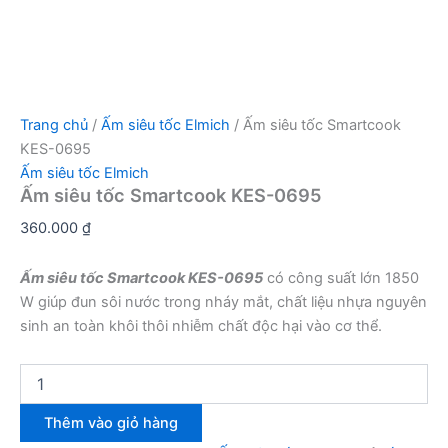
Trang chủ
/
Ấm siêu tốc Elmich
/ Ấm siêu tốc Smartcook
KES-0695
Ấm siêu tốc Elmich
Ấm siêu tốc Smartcook KES-0695
360.000
₫
Ấm siêu tốc Smartcook KES-0695
có công suất lớn 1850
W giúp đun sôi nước trong nháy mắt, chất liệu nhựa nguyên
sinh an toàn khôi thôi nhiễm chất độc hại vào cơ thể.
Ấm
siêu
tốc
Thêm vào giỏ hàng
Smartcook