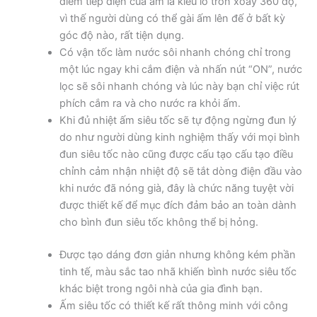
điểm tiếp điện của ấm là kiểu lỗ tròn xoay 360 độ,
vì thế người dùng có thể gài ấm lên đế ở bất kỳ
góc độ nào, rất tiện dụng.
Có vận tốc làm nước sôi nhanh chóng chỉ trong
một lúc ngay khi cắm điện và nhấn nút “ON”, nước
lọc sẽ sôi nhanh chóng và lúc này bạn chỉ việc rút
phích cắm ra và cho nước ra khỏi ấm.
Khi đủ nhiệt ấm siêu tốc sẽ tự động ngừng đun lý
do như người dùng kinh nghiệm thấy với mọi bình
đun siêu tốc nào cũng được cấu tạo cấu tạo điều
chỉnh cảm nhận nhiệt độ sẽ tắt dòng điện đầu vào
khi nước đã nóng già, đây là chức năng tuyệt vời
được thiết kế để mục đích đảm bảo an toàn dành
cho bình đun siêu tốc không thể bị hỏng.
Được tạo dáng đơn giản nhưng không kém phần
tinh tế, màu sắc tao nhã khiến bình nước siêu tốc
khác biệt trong ngôi nhà của gia đình bạn.
Ấm siêu tốc có thiết kế rất thông minh với công