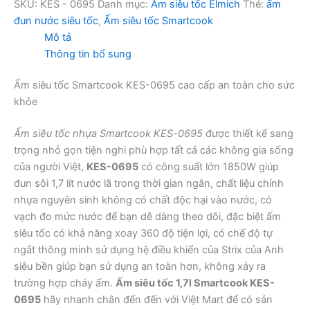
KES-
SKU:
KES - 0695
Danh mục:
Ấm siêu tốc Elmich
Thẻ:
ấm
0695
đun nước siêu tốc
,
Ấm siêu tốc Smartcook
số
Mô tả
lượng
Thông tin bổ sung
Ấm siêu tốc Smartcook KES-0695 cao cấp an toàn cho sức
khỏe
Ấm siêu tốc nhựa Smartcook KES-0695
được thiết kế sang
trọng nhỏ gọn tiện nghi phù hợp tất cả các không gia sống
của người Việt,
KES-0695
có công suất lớn 1850W giúp
đun sôi 1,7 lít nước lã trong thời gian ngắn, chất liệu chính
nhựa nguyên sinh không có chất độc hại vào nước, có
vạch đo mức nước để bạn dễ dàng theo dõi, đặc biệt ấm
siêu tốc có khả năng xoay 360 độ tiện lợi, có chế độ tự
ngắt thông minh sử dụng hệ điều khiển của Strix của Anh
siêu bền giúp bạn sử dụng an toàn hơn, không xảy ra
trường hợp cháy ấm.
Ấm siêu tốc 1,7l Smartcook KES-
0695
hãy nhanh chân đến đến với Việt Mart để có sản