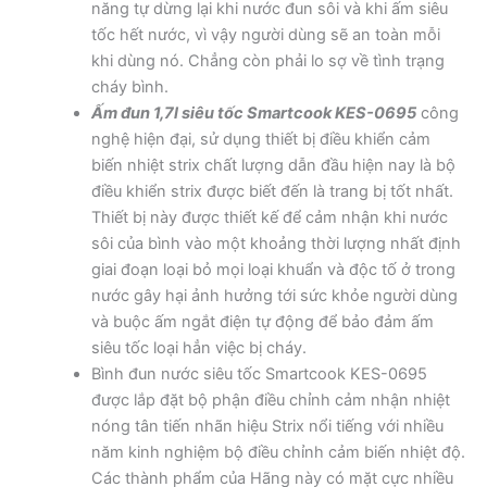
năng tự dừng lại khi nước đun sôi và khi ấm siêu
tốc hết nước, vì vậy người dùng sẽ an toàn mỗi
khi dùng nó. Chẳng còn phải lo sợ về tình trạng
cháy bình.
Ấm đun 1,7l siêu tốc Smartcook KES-0695
công
nghệ hiện đại, sử dụng thiết bị điều khiển cảm
biến nhiệt strix chất lượng dẫn đầu hiện nay là bộ
điều khiển strix được biết đến là trang bị tốt nhất.
Thiết bị này được thiết kế để cảm nhận khi nước
sôi của bình vào một khoảng thời lượng nhất định
giai đoạn loại bỏ mọi loại khuẩn và độc tố ở trong
nước gây hại ảnh hưởng tới sức khỏe người dùng
và buộc ấm ngắt điện tự động để bảo đảm ấm
siêu tốc loại hẳn việc bị cháy.
Bình đun nước siêu tốc Smartcook KES-0695
được lắp đặt bộ phận điều chỉnh cảm nhận nhiệt
nóng tân tiến nhãn hiệu Strix nổi tiếng với nhiều
năm kinh nghiệm bộ điều chỉnh cảm biến nhiệt độ.
Các thành phẩm của Hãng này có mặt cực nhiều