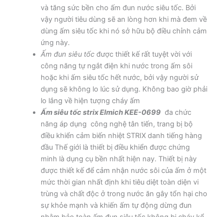
và tăng sức bền cho ấm đun nước siêu tốc. Bởi
vậy người tiêu dùng sẽ an lòng hơn khi mà đem về
dùng ấm siêu tốc khi nó sở hữu bộ điều chỉnh cảm
ứng này.
Ấm đun siêu tốc
được thiết kế rất tuyệt vời với
công năng tự ngắt điện khi nước trong ấm sôi
hoặc khi ấm siêu tốc hết nước, bởi vậy người sử
dụng sẽ không lo lúc sử dụng. Không bao giờ phải
lo lắng về hiện tượng cháy ấm
Ấm siêu tốc strix Elmich KEE-0699
đa chức
năng áp dụng công nghệ tân tiến, trang bị bộ
điều khiển cảm biến nhiệt STRIX danh tiếng hàng
đầu Thế giới là thiết bị điều khiển được chứng
minh là dụng cụ bền nhất hiện nay. Thiết bị này
được thiết kế để cảm nhận nước sôi của ấm ở một
mức thời gian nhất định khi tiêu diệt toàn diện vi
trùng và chất độc ở trong nước ăn gây tổn hại cho
sự khỏe mạnh và khiến ấm tự động dừng đun
nhằm bảo toàn ấm đun siêu tốc không bị cháy kể