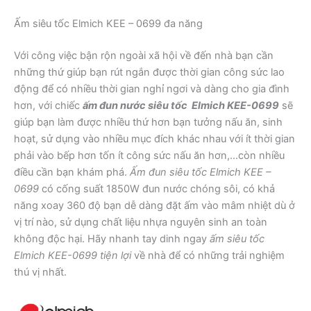
Ấm siêu tốc Elmich KEE – 0699 đa năng
Với công việc bận rộn ngoài xã hội về đến nhà bạn cần
những thứ giúp bạn rút ngắn được thời gian công sức lao
động để có nhiều thời gian nghỉ ngơi và dàng cho gia đình
hơn, với chiếc
ấm đun nước siêu tốc Elmich KEE-0699
sẽ
giúp bạn làm được nhiều thứ hơn bạn tưởng nấu ăn, sinh
hoạt, sử dụng vào nhiều mục đích khác nhau với ít thời gian
phải vào bếp hơn tốn ít công sức nấu ăn hơn,…còn nhiều
điều cần bạn khám phá.
Ấm đun siêu tốc Elmich KEE –
0699
có cống suất 1850W đun nước chóng sôi, có khả
năng xoay 360 độ bạn dễ dàng đặt ấm vào mâm nhiệt dù ở
vị trí nào, sử dụng chất liệu nhựa nguyên sinh an toàn
không độc hại. Hãy nhanh tay dinh ngay
ấm siêu tốc
Elmich KEE-0699 tiện lợi
về nhà để có những trải nghiệm
thú vị nhất.