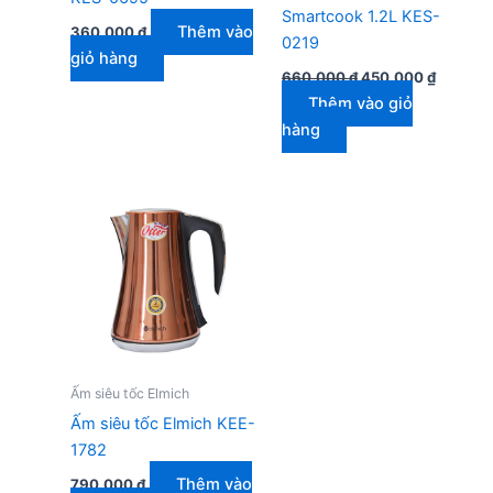
Smartcook 1.2L KES-
Thêm vào
360.000
₫
0219
giỏ hàng
Giá
Giá
660.000
₫
450.000
₫
gốc
hiện
Thêm vào giỏ
là:
tại
660.000 ₫.
là:
hàng
450.000
Ấm siêu tốc Elmich
Ấm siêu tốc Elmich KEE-
1782
Thêm vào
790.000
₫