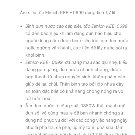
Ấm siêu tốc Elmich KEE – 0699 dung tích 1,7 lít
Bình đun nước cao cấp siêu tốc Elmich KEE-0699
có đèn báo hiệu khi ấm đang đun báo hiệu cho
người dùng nắm được bình siêu tốc còn đun nước
hoặc ngừng vận hành, cực tiện để lấy nước sôi ra
khỏi bình.
Elmich KEE- 0699 đa năng
màu sắc dịu nhẹ, kiểu
dáng gọn gàng, đun nước nhanh chóng, được
hợp thành từ nhựa nguyên sinh, không bám bẩn
giúp dễ lau chùi. Thân bình tạo bởi lớp nhựa dày
an toàn đặc biệt có khả năng chống nóng ra vỏ
tốt hơn inox.
Ấm đun nước ở công suất 1850W thật mạnh mẽ,
đun sôi vô cùng mau lẹ để bạn nhanh chóng sử
dụng nó phục vụ đối với các công việc hàng ngày
như là pha trà, cà phê, úp mỳ tôm, pha sữa, tắm
táp thật tiện ích. Với dung tích là 1,7 lít,
ấm siêu tốc