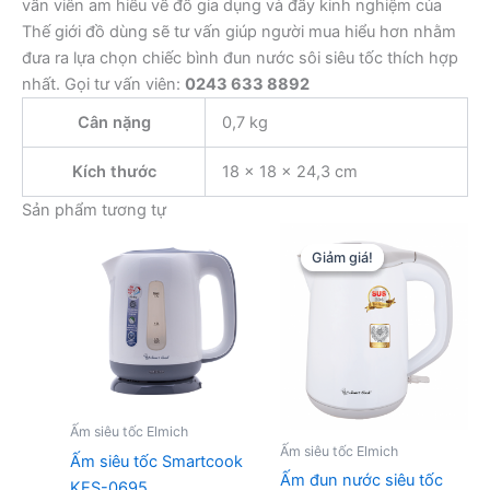
vấn viên am hiểu về đồ gia dụng và đầy kinh nghiệm của
Thế giới đồ dùng sẽ tư vấn giúp người mua hiểu hơn nhằm
đưa ra lựa chọn chiếc bình đun nước sôi siêu tốc thích hợp
nhất. Gọi tư vấn viên:
0243 633 8892
Cân nặng
0,7 kg
Kích thước
18 × 18 × 24,3 cm
Sản phẩm tương tự
Giảm giá!
Giảm giá!
Ấm siêu tốc Elmich
Ấm siêu tốc Elmich
Ấm siêu tốc Smartcook
Ấm đun nước siêu tốc
KES-0695