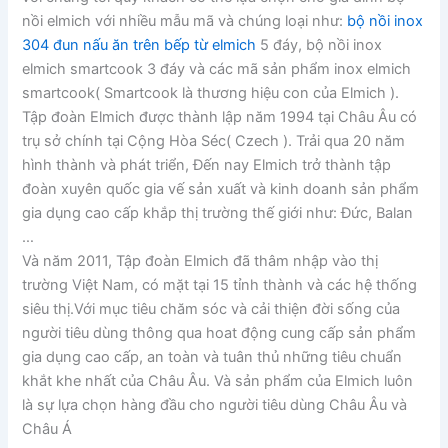
nồi elmich với nhiều mẫu mã và chúng loại như:
bộ nồi inox
304 đun nấu ăn trên bếp từ elmich
5 đáy, bộ nồi inox
elmich smartcook 3 đáy và các mã sản phẩm inox elmich
smartcook( Smartcook là thương hiệu con của Elmich ).
Tập đoàn Elmich được thành lập năm 1994 tại Châu Âu có
trụ sở chính tại Cộng Hòa Séc( Czech ). Trải qua 20 năm
hình thành và phát triển, Đến nay Elmich trở thành tập
đoàn xuyên quốc gia vế sản xuất và kinh doanh sản phẩm
gia dụng cao cấp khắp thị trường thế giới như: Đức, Balan
…
Và năm 2011, Tập đoàn Elmich đã thâm nhập vào thị
trường Việt Nam, có mặt tại 15 tỉnh thành và các hệ thống
siêu thị.Với mục tiêu chăm sóc và cải thiện đời sống của
người tiêu dùng thông qua hoat động cung cấp sản phẩm
gia dụng cao cấp, an toàn và tuân thủ những tiêu chuẩn
khắt khe nhất của Châu Âu. Và sản phẩm của Elmich luôn
là sự lựa chọn hàng đầu cho người tiêu dùng Châu Âu và
Châu Á